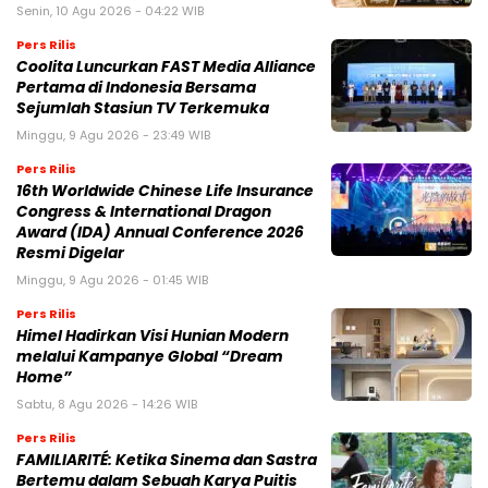
Senin, 10 Agu 2026 - 04:22 WIB
Pers Rilis
Coolita Luncurkan FAST Media Alliance
Pertama di Indonesia Bersama
Sejumlah Stasiun TV Terkemuka
Minggu, 9 Agu 2026 - 23:49 WIB
Pers Rilis
16th Worldwide Chinese Life Insurance
Congress & International Dragon
Award (IDA) Annual Conference 2026
Resmi Digelar
Minggu, 9 Agu 2026 - 01:45 WIB
Pers Rilis
Himel Hadirkan Visi Hunian Modern
melalui Kampanye Global “Dream
Home”
Sabtu, 8 Agu 2026 - 14:26 WIB
Pers Rilis
FAMILIARITÉ: Ketika Sinema dan Sastra
Bertemu dalam Sebuah Karya Puitis