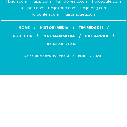
Haiidn.com
Haiup.com
Haiindonesia.com
Haiupdate.com
Heisport.com
Heijakarta.com
Haijateng.com
Haibanten.com
Haisumatera.com
HOME
HISTORI MEDIA
TIM REDAKSI
KODE ETIK
PEDOMAN MEDIA
HAK JAWAB
KONTAK IKLAN
COPYRIGHT © 2026 HAIIDN.COM - ALL RIGHTS RESERVED