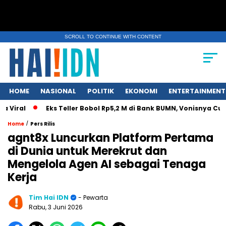
SCROLL TO CONTINUE WITH CONTENT
HOME
NASIONAL
POLITIK
EKONOMI
ENTERTAINMENT
iral
Eks Teller Bobol Rp5,2 M di Bank BUMN, Vonisnya Cuma 
/
Home
Pers Rilis
agnt8x Luncurkan Platform Pertama
di Dunia untuk Merekrut dan
Mengelola Agen AI sebagai Tenaga
Kerja
Tim Hai IDN
- Pewarta
Rabu, 3 Juni 2026