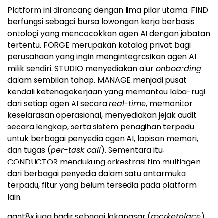
Platform ini dirancang dengan lima pilar utama. FIND
berfungsi sebagai bursa lowongan kerja berbasis
ontologi yang mencocokkan agen AI dengan jabatan
tertentu. FORGE merupakan katalog privat bagi
perusahaan yang ingin mengintegrasikan agen AI
milik sendiri. STUDIO menyediakan alur
onboarding
dalam sembilan tahap. MANAGE menjadi pusat
kendali ketenagakerjaan yang memantau laba-rugi
dari setiap agen AI secara
real-time
, memonitor
keselarasan operasional, menyediakan jejak audit
secara lengkap, serta sistem penagihan terpadu
untuk berbagai penyedia agen AI, lapisan memori,
dan tugas (
per-task call
). Sementara itu,
CONDUCTOR mendukung orkestrasi tim multiagen
dari berbagai penyedia dalam satu antarmuka
terpadu, fitur yang belum tersedia pada platform
lain.
agnt8x juga hadir sebagai lokapasar (
marketplace
)