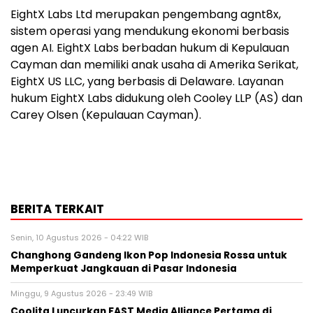
EightX Labs Ltd merupakan pengembang agnt8x,
sistem operasi yang mendukung ekonomi berbasis
agen AI. EightX Labs berbadan hukum di Kepulauan
Cayman dan memiliki anak usaha di Amerika Serikat,
EightX US LLC, yang berbasis di Delaware. Layanan
hukum EightX Labs didukung oleh Cooley LLP (AS) dan
Carey Olsen (Kepulauan Cayman).
BERITA TERKAIT
Senin, 10 Agustus 2026 - 04:22 WIB
Changhong Gandeng Ikon Pop Indonesia Rossa untuk
Memperkuat Jangkauan di Pasar Indonesia
Minggu, 9 Agustus 2026 - 23:49 WIB
Coolita Luncurkan FAST Media Alliance Pertama di