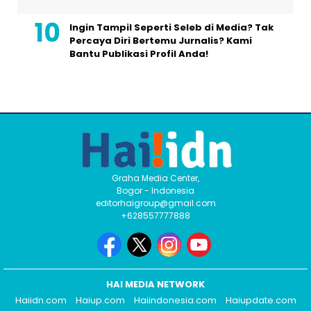
Ingin Tampil Seperti Seleb di Media? Tak
Percaya Diri Bertemu Jurnalis? Kami
Bantu Publikasi Profil Anda!
Graha Media Center,
Bogor - Indonesia
editorhaigroup@gmail.com
+628557777888
HAI MEDIA NETWORK
Haiidn.com
Haiup.com
Haiindonesia.com
Haiupdate.com