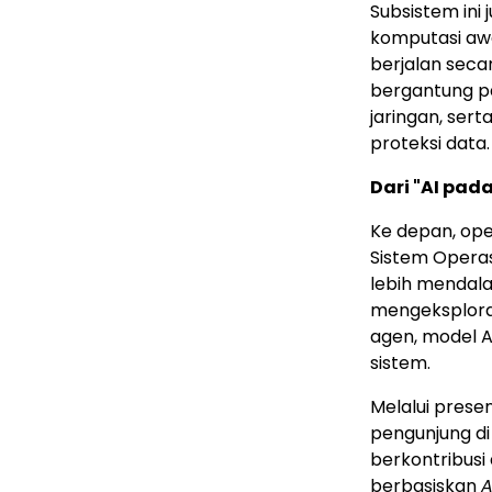
Subsistem ini
komputasi aw
berjalan seca
bergantung pa
jaringan, ser
proteksi data.
Dari "AI pad
Ke depan, ope
Sistem Operasi
lebih mendala
mengeksploras
agen, model A
sistem.
Melalui presen
pengunjung di
berkontribusi
berbasiskan
A