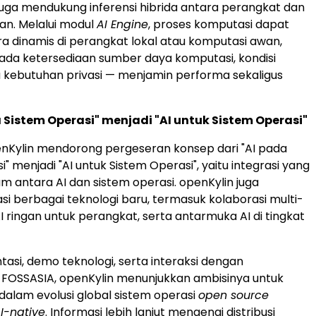
 juga mendukung inferensi hibrida antara perangkat dan
an. Melalui modul
AI Engine
, proses komputasi dapat
ra dinamis di perangkat lokal atau komputasi awan,
da ketersediaan sumber daya komputasi, kondisi
ta kebutuhan privasi — menjamin performa sekaligus
a Sistem Operasi" menjadi "AI untuk Sistem Operasi"
nKylin mendorong pergeseran konsep dari "AI pada
" menjadi "AI untuk Sistem Operasi", yaitu integrasi yang
m antara AI dan sistem operasi. openKylin juga
i berbagai teknologi baru, termasuk kolaborasi multi-
I ringan untuk perangkat, serta antarmuka AI di tingkat
tasi, demo teknologi, serta interaksi dengan
 FOSSASIA, openKylin menunjukkan ambisinya untuk
 dalam evolusi global sistem operasi
open source
I-native
. Informasi lebih lanjut mengenai distribusi