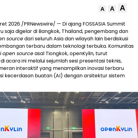
A
A
A
aret 2026 /PRNewswire/ — Di ajang FOSSASIA Summit
u saja digelar di Bangkok, Thailand, pengembang dan
en source
dari seluruh Asia dan wilayah lain berdiskusi
embangan terbaru dalam teknologi terbuka. Komunitas
i
open source
asal Tiongkok, openKylin, turut
 di acara ini melalui sejumlah sesi presentasi teknis,
meran interaktif yang menampilkan inovasi terbaru
si kecerdasan buatan (AI) dengan arsitektur sistem