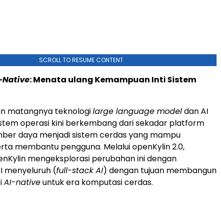
SCROLL TO RESUME CONTENT
-Native
: Menata ulang Kemampuan Inti Sistem
kin matangnya teknologi
large language model
dan AI
istem operasi kini berkembang dari sekadar platform
mber daya menjadi sistem cerdas yang mampu
ta membantu pengguna. Melalui openKylin 2.0,
nKylin mengeksplorasi perubahan ini dengan
I menyeluruh (
full-stack AI
) dengan tujuan membangun
i
AI-native
untuk era komputasi cerdas.