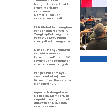
“Wellness” Kian
Menguat di Asia Pasifik,
Empat dari Lima
Konsumen
Memprioritaskan
Kesehatan Holistik
PCG Global Rampungkan
Pendanaan Pra-Seri A,
Tangkap Peluang dari
Pesatnya Kebutuhan
Energi di Asia Tenggara
Mintoak Mengumumkan
Akuisisi terhadap
Perusahaan Fintech ICC
Loyalty yang Berkantor
Pusat di Timur Tengah.
Pangsa Pasar Minyak
Sawit Berkelanjutan
Bersertifikat Berpotensi
Mencapai 40%
Aquatech Mengakuisisi
Metichem, Memperluas
Kapabilitas Layanan Air
di Kawasan MENA dan
Asia Tenggara