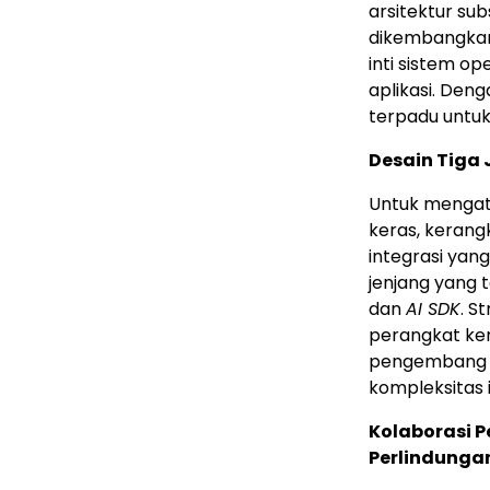
arsitektur su
dikembangkan.
inti sistem o
aplikasi. Den
terpadu untuk
Desain Tiga
Untuk mengat
keras, kerang
integrasi yan
jenjang yang t
dan
AI SDK
. S
perangkat ker
pengembang d
kompleksitas i
Kolaborasi 
Perlindungan