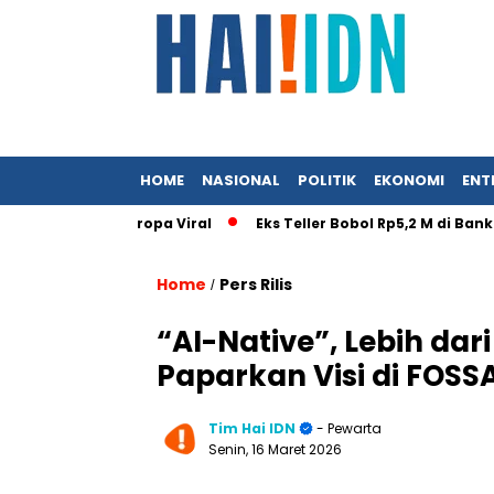
HOME
NASIONAL
POLITIK
EKONOMI
ENT
 Istri ke Eropa Viral
Eks Teller Bobol Rp5,2 M di Bank BUMN
Home
Pers Rilis
/
“AI-Native”, Lebih da
Paparkan Visi di FOSS
Tim Hai IDN
- Pewarta
Senin, 16 Maret 2026