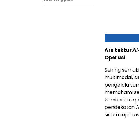
Arsitektur
AI
Operasi
Seiring sema
multimodal, s
pengelola su
memahami ser
komunitas ope
pendekatan A
sistem operas