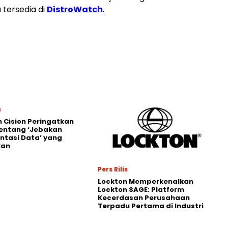
 tersedia di
DistroWatch
.
s
 Cision Peringatkan
entang ‘Jebakan
tasi Data’ yang
kan
Pers Rilis
Lockton Memperkenalkan
Lockton SAGE: Platform
Kecerdasan Perusahaan
Terpadu Pertama di Industri