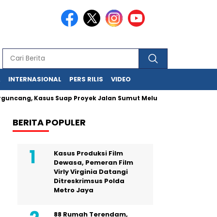
A
INTERNASIONAL
PERS RILIS
VIDEO
ang, Kasus Suap Proyek Jalan Sumut Meluas
Pegawai MA Simp
BERITA POPULER
Kasus Produksi Film
Dewasa, Pemeran Film
Virly Virginia Datangi
Ditreskrimsus Polda
Metro Jaya
88 Rumah Terendam,