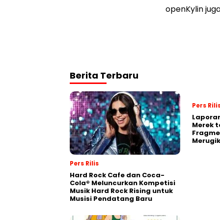
openKylin juga
Berita Terbaru
Pers Rili
Laporan
Merek t
Fragmen
Merugi
Pers Rilis
Hard Rock Cafe dan Coca-
Cola® Meluncurkan Kompetisi
Musik Hard Rock Rising untuk
Musisi Pendatang Baru