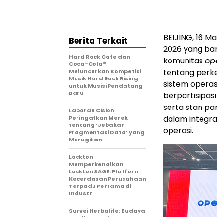
BEIJING, 16 M
Berita Terkait
2026 yang bar
Hard Rock Cafe dan
komunitas
op
Coca-Cola®
tentang perk
Meluncurkan Kompetisi
Musik Hard Rock Rising
sistem operas
untuk Musisi Pendatang
Baru
berpartisipasi
serta stan pa
Laporan Cision
dalam integra
Peringatkan Merek
tentang ‘Jebakan
operasi.
Fragmentasi Data’ yang
Merugikan
Lockton
Memperkenalkan
Lockton SAGE: Platform
Kecerdasan Perusahaan
Terpadu Pertama di
Industri
Survei Herbalife: Budaya