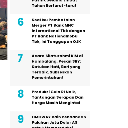
Pasifik Selama Empat
Tahun Berturut-turut
Soal Isu Pembatalan
Merger PT Bank MNC
International Tbk dengan
PT Bank Nationalnobu
Tbk, Ini Tanggapan OJK
Acara Silaturahmi KIM di
Hambalang, Pesan SBY:
Satukan Hati, Beri yang
Terbaik, Sukseskan
Pemerintahan!
Produksi Gula RI Naik,
Tantangan Serapan Dan
Harga Masih Mengintai
OMOWAY Raih Pendanaan
Puluhan Juta Dolar AS
untuk Memproduksi