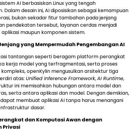
bsistem AI berbasiskan Linux yang tengah
 Dalam desain ini, AI diposisikan sebagai kemampuan
perasi, bukan sekadar fitur tambahan pada jenjang
gan pendekatan tersebut, layanan cerdas menjadi
 aplikasi maupun komponen sistem.
 Jenjang yang Mempermudah Pengembangan AI
asi tantangan seperti beragam platform perangkat
ka kerja model yang terfragmentasi, serta proses
g kompleks, openKylin mengusulkan arsitektur tiga
erdiri atas:
Unified Inference Framework
,
AI Runtime
,
truktur ini memisahkan hubungan antara model dan
as, serta antara aplikasi dan model. Dengan demikian,
apat membuat aplikasi AI tanpa harus menangani
nfrastruktur dasar.
Perangkat dan Komputasi Awan dengan
 Privasi