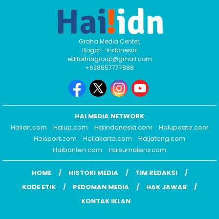
Graha Media Center,
Bogor - Indonesia
editorhaigroup@gmail.com
+628557777888
HAI MEDIA NETWORK
Haiidn.com
Haiup.com
Haiindonesia.com
Haiupdate.com
Heisport.com
Heijakarta.com
Haijateng.com
Haibanten.com
Haisumatera.com
HOME
HISTORI MEDIA
TIM REDAKSI
KODE ETIK
PEDOMAN MEDIA
HAK JAWAB
KONTAK IKLAN