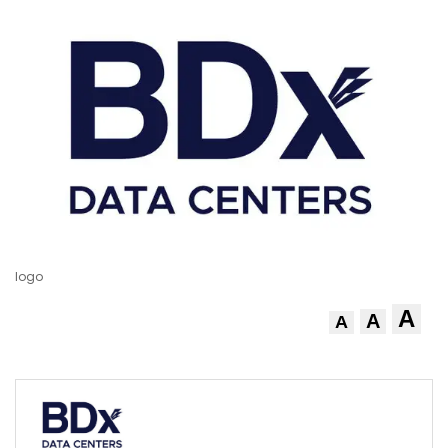
logo
A
A
A