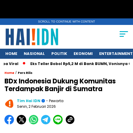
SCROLL TO CONTINUE WITH CONTENT
HOME
NASIONAL
POLITIK
EKONOMI
ENTERTAINMENT
 Viral
Eks Teller Bobol Rp5,2 M di Bank BUMN, Vonisnya Cum
/
Home
Pers Rilis
BDx Indonesia Dukung Komunitas
Terdampak Banjir di Sumatra
Tim Hai IDN
- Pewarta
Senin, 2 Februari 2026