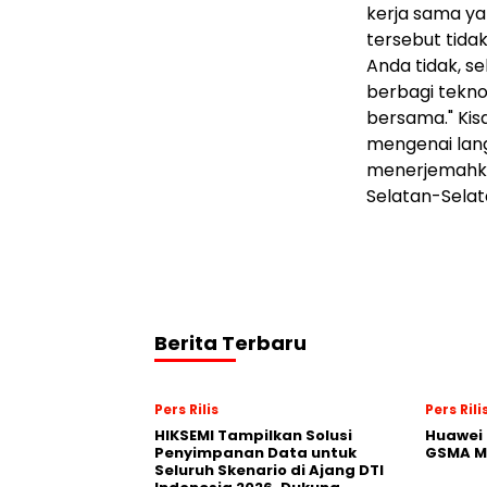
kerja sama ya
tersebut tidak
Anda tidak, s
berbagi tekno
bersama." Kis
mengenai lang
menerjemahkan
Selatan-Selat
Berita Terbaru
Pers Rilis
Pers Rili
HIKSEMI Tampilkan Solusi
Huawei 
Penyimpanan Data untuk
GSMA M
Seluruh Skenario di Ajang DTI