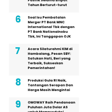
Pasifik Selama Empat
Tahun Berturut-turut
Soal Isu Pembatalan
Merger PT Bank MNC
International Tbk dengan
PT Bank Nationalnobu
Tbk, Ini Tanggapan OJK
Acara Silaturahmi KIM di
Hambalang, Pesan SBY:
Satukan Hati, Beri yang
Terbaik, Sukseskan
Pemerintahan!
Produksi Gula RI Naik,
Tantangan Serapan Dan
Harga Masih Mengintai
OMOWAY Raih Pendanaan
Puluhan Juta Dolar AS
untuk Memproduksi