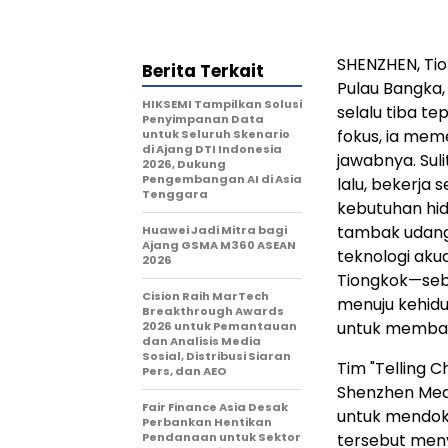
SHENZHEN, Tio
Berita Terkait
Pulau Bangka
HIKSEMI Tampilkan Solusi
selalu tiba te
Penyimpanan Data
fokus, ia mem
untuk Seluruh Skenario
di Ajang DTI Indonesia
jawabnya. Sul
2026, Dukung
Pengembangan AI di Asia
lalu, bekerj
Tenggara
kebutuhan hid
tambak udang
Huawei Jadi Mitra bagi
Ajang GSMA M360 ASEAN
teknologi aku
2026
Tiongkok—sebu
Cision Raih MarTech
menuju kehidu
Breakthrough Awards
untuk memba
2026 untuk Pemantauan
dan Analisis Media
Sosial, Distribusi Siaran
Tim "Telling C
Pers, dan AEO
Shenzhen Medi
Fair Finance Asia Desak
untuk mendok
Perbankan Hentikan
Pendanaan untuk Sektor
tersebut meny