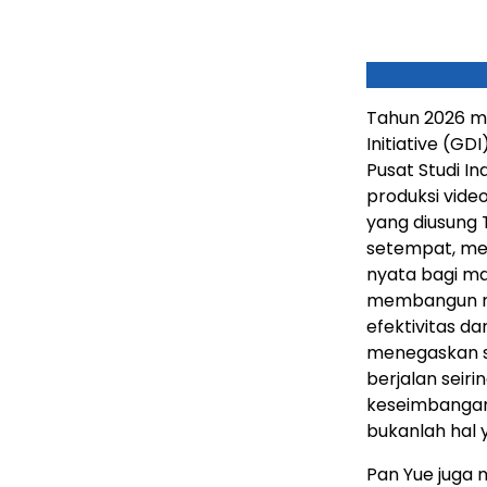
Tahun 2026 m
Initiative (GD
Pusat Studi In
produksi vide
yang diusung 
setempat, me
nyata bagi ma
membangun r
efektivitas da
menegaskan se
berjalan seir
keseimbangan
bukanlah hal 
Pan Yue juga 