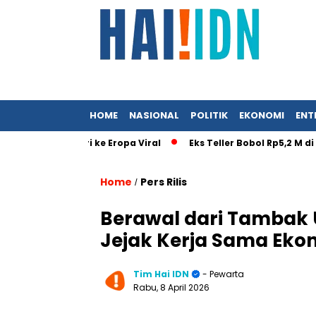
HOME
NASIONAL
POLITIK
EKONOMI
ENT
ai Surat Istri ke Eropa Viral
Eks Teller Bobol Rp5,2 M di B
Home
Pers Rilis
/
Berawal dari Tambak 
Jejak Kerja Sama Eko
Tim Hai IDN
- Pewarta
Rabu, 8 April 2026