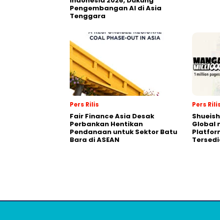
Indonesia 2026, Dukung
Pengembangan AI di Asia
Tenggara
Pers Rilis
Pers Rili
Fair Finance Asia Desak
Shueish
Perbankan Hentikan
Global 
Pendanaan untuk Sektor Batu
Platfo
Bara di ASEAN
Tersedi