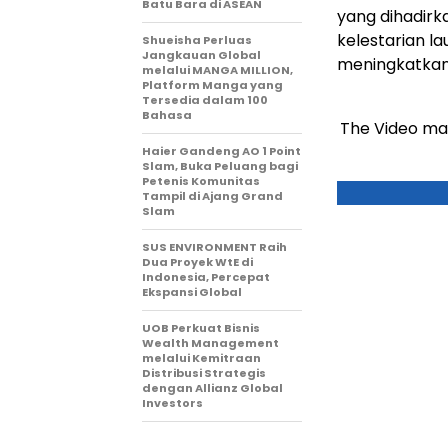
Batu Bara di ASEAN
yang dihadir
kelestarian l
Shueisha Perluas
Jangkauan Global
meningkatkan
melalui MANGA MILLION,
Platform Manga yang
Tersedia dalam 100
Bahasa
The Video ma
Haier Gandeng AO 1 Point
Slam, Buka Peluang bagi
Petenis Komunitas
Tampil di Ajang Grand
Slam
SUS ENVIRONMENT Raih
Dua Proyek WtE di
Indonesia, Percepat
Ekspansi Global
UOB Perkuat Bisnis
Wealth Management
melalui Kemitraan
Distribusi Strategis
dengan Allianz Global
Investors