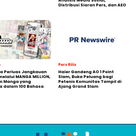
Analisis Media Sosial,
Distribusi Siaran Pers, dan AEO
s
Pers Rilis
a Perluas Jangkauan
Haier Gandeng AO 1 Point
melalui MANGA MILLION,
Slam, Buka Peluang bagi
rm Manga yang
Petenis Komunitas Tampil di
a dalam 100 Bahasa
Ajang Grand Slam