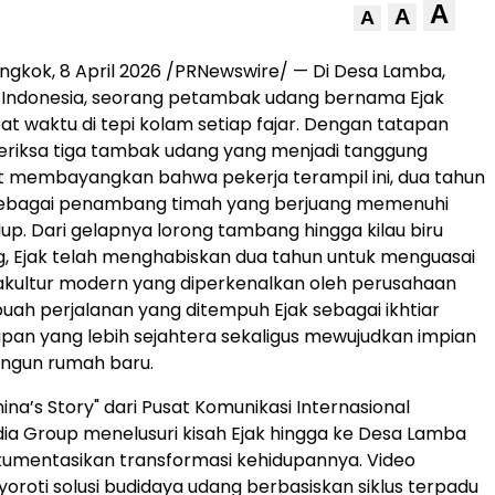
A
A
A
ngkok, 8 April 2026 /PRNewswire/ — Di Desa Lamba,
, Indonesia, seorang petambak udang bernama Ejak
pat waktu di tepi kolam setiap fajar. Dengan tatapan
eriksa tiga tambak udang yang menjadi tanggung
it membayangkan bahwa pekerja terampil ini, dua tahun
a sebagai penambang timah yang berjuang memenuhi
up. Dari gelapnya lorong tambang hingga kilau biru
, Ejak telah menghabiskan dua tahun untuk menguasai
akultur modern yang diperkenalkan oleh perusahaan
ah perjalanan yang ditempuh Ejak sebagai ikhtiar
pan yang lebih sejahtera sekaligus mewujudkan impian
ngun rumah baru.
hina’s Story" dari Pusat Komunikasi Internasional
a Group menelusuri kisah Ejak hingga ke Desa Lamba
umentasikan transformasi kehidupannya. Video
oroti solusi budidaya udang berbasiskan siklus terpadu