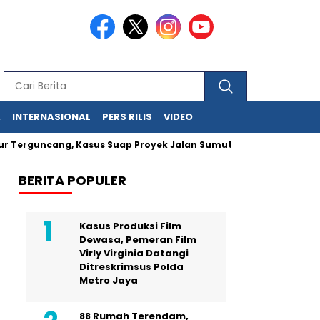
A
INTERNASIONAL
PERS RILIS
VIDEO
 Terguncang, Kasus Suap Proyek Jalan Sumut Meluas
Pegawai 
BERITA POPULER
Kasus Produksi Film
Dewasa, Pemeran Film
Virly Virginia Datangi
Ditreskrimsus Polda
Metro Jaya
88 Rumah Terendam,