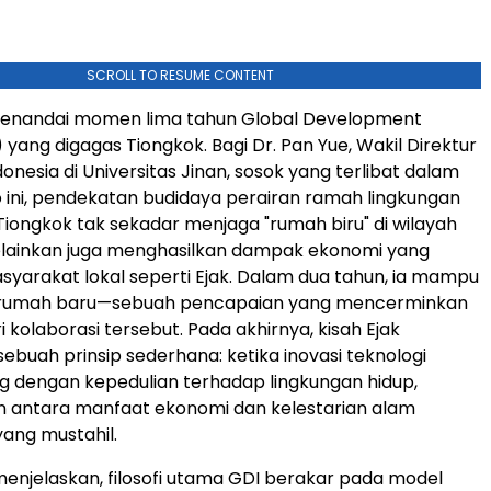
SCROLL TO RESUME CONTENT
enandai momen lima tahun Global Development
I) yang digagas Tiongkok. Bagi Dr. Pan Yue, Wakil Direktur
donesia di Universitas Jinan, sosok yang terlibat dalam
o ini, pendekatan budidaya perairan ramah lingkungan
Tiongkok tak sekadar menjaga "rumah biru" di wilayah
lainkan juga menghasilkan dampak ekonomi yang
syarakat lokal seperti Ejak. Dalam dua tahun, ia mampu
umah baru—sebuah pencapaian yang mencerminkan
ri kolaborasi tersebut. Pada akhirnya, kisah Ejak
buah prinsip sederhana: ketika inovasi teknologi
ing dengan kepedulian terhadap lingkungan hidup,
 antara manfaat ekonomi dan kelestarian alam
yang mustahil.
menjelaskan, filosofi utama GDI berakar pada model