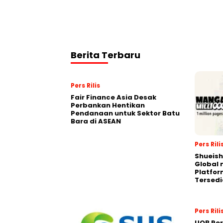
Berita Terbaru
Pers Rilis
Fair Finance Asia Desak
Perbankan Hentikan
Pendanaan untuk Sektor Batu
Bara di ASEAN
Pers Rili
Shueish
Global 
Platfo
Tersedi
Pers Rili
UOB Per