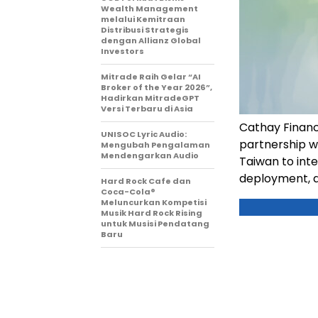
Wealth Management
melalui Kemitraan
Distribusi Strategis
dengan Allianz Global
Investors
Mitrade Raih Gelar “AI
Broker of the Year 2026”,
Hadirkan MitradeGPT
Versi Terbaru di Asia
Cathay Financ
UNISOC Lyric Audio:
partnership wi
Mengubah Pengalaman
Mendengarkan Audio
Taiwan to int
deployment, a
Hard Rock Cafe dan
Coca-Cola®
Meluncurkan Kompetisi
Musik Hard Rock Rising
untuk Musisi Pendatang
Baru