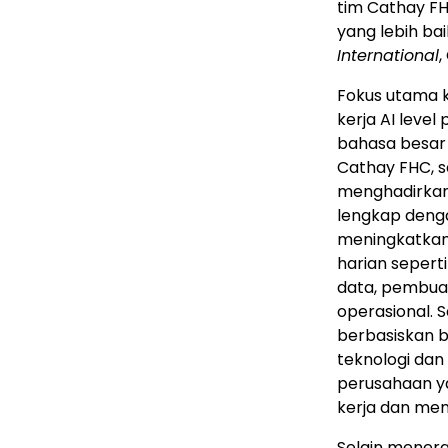
tim Cathay FH
yang lebih bai
International
,
Fokus utama k
kerja AI lev
bahasa besar 
Cathay FHC, s
menghadirkan 
lengkap denga
meningkatkan
harian sepert
data, pembua
operasional. 
berbasiskan
teknologi dan
perusahaan ya
kerja dan meni
Selain menera