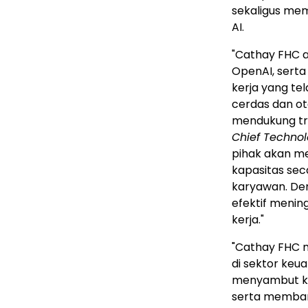
sekaligus me
AI.
"Cathay FHC a
OpenAI, serta
kerja yang te
cerdas dan ot
mendukung tra
Chief Technol
pihak akan m
kapasitas sec
karyawan. Den
efektif menin
kerja."
"Cathay FHC m
di sektor keu
menyambut ke
serta memban