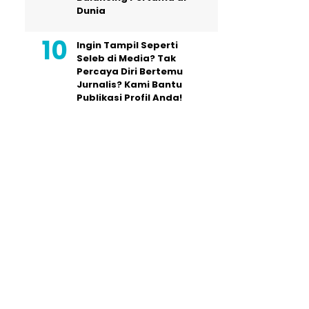
Dunia
Ingin Tampil Seperti
Seleb di Media? Tak
Percaya Diri Bertemu
Jurnalis? Kami Bantu
Publikasi Profil Anda!