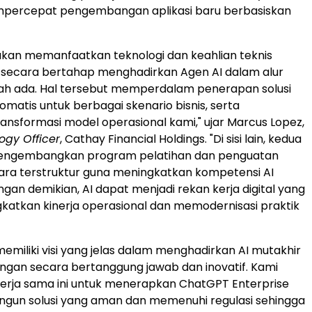
mpercepat pengembangan aplikasi baru berbasiskan
kan memanfaatkan teknologi dan keahlian teknis
 secara bertahap menghadirkan Agen AI dalam alur
lah ada. Hal tersebut memperdalam penerapan solusi
omatis untuk berbagai skenario bisnis, serta
nsformasi model operasional kami," ujar Marcus Lopez,
ogy Officer
, Cathay Financial Holdings. "Di sisi lain, kedua
engembangkan program pelatihan dan penguatan
ara terstruktur guna meningkatkan kompetensi AI
gan demikian, AI dapat menjadi rekan kerja digital yang
gkatkan kinerja operasional dan memodernisasi praktik
emiliki visi yang jelas dalam menghadirkan AI mutakhir
angan secara bertanggung jawab dan inovatif. Kami
rja sama ini untuk menerapkan ChatGPT Enterprise
gun solusi yang aman dan memenuhi regulasi sehingga