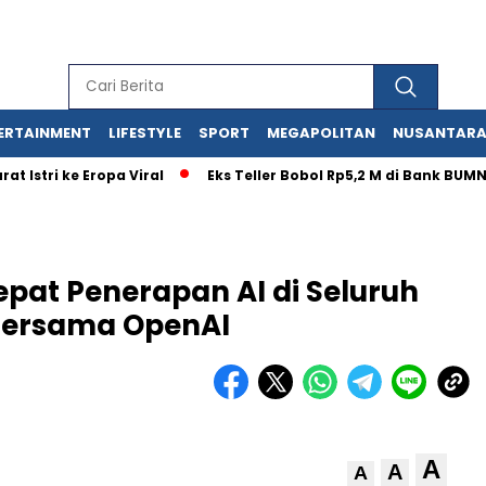
ERTAINMENT
LIFESTYLE
SPORT
MEGAPOLITAN
NUSANTAR
t Istri ke Eropa Viral
Eks Teller Bobol Rp5,2 M di Bank BU
at Penerapan AI di Seluruh
Bersama OpenAI
A
A
A