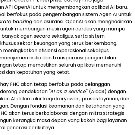
 API OpenAI untuk mengembangkan aplikasi AI baru.
 awal berfokus pada pengembangan sistem Agen AI untuk
orate banking
dan asuransi. OpenAI akan menghadirkan
nis untuk membangun mesin agen cerdas yang mampu
anyak agen secara sekaligus, serta sistem
khusus sektor keuangan yang terus berkembang.
an meningkatkan efisiensi operasional sekaligus
anajemen risiko dan transparansi pengambilan
engan tetap memastikan seluruh aplikasi memenuhi
asi dan kepatuhan yang ketat.
thay FHC akan tetap berfokus pada pelanggan
ndorong pendekatan
"AI as a Service"
(AIaaS) dengan
kan AI dalam alur kerja karyawan, proses layanan, dan
gan. Dengan fondasi keamanan dan ketahanan yang
FHC akan terus berkolaborasi dengan mitra strategis
gun kerangka masa depan yang kokoh bagi layanan
al generasi berikutnya.