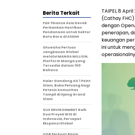
TAIPEI, 8 Apr
Berita Terkait
(Cathay FHC)
Fair Finance Asia Desak
dengan OpenAI
Perbankan Hentikan
penerapan, da
Pendanaan untuk Sektor
Batu Bara di ASEAN
keuangan per
ini untuk men
Shueisha Perluas
Jangkauan Global
operasionalny
melalui MANGA MILLION,
Platform Manga yang
Tersedia dalam 100
Bahasa
Haier Gandeng AO 1 Point
Slam, Buka Peluang bagi
Petenis Komunitas
Tampil di Ajang Grand
Slam
SUS ENVIRONMENT Raih
Dua Proyek WtE di
Indonesia, Percepat
Ekspansi Global
UOB Perkuat Bisnis