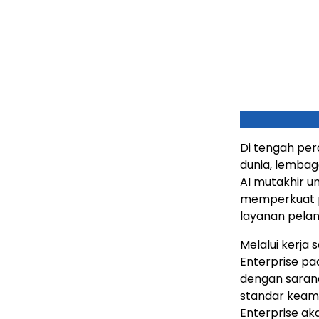
Di tengah per
dunia, lemba
AI mutakhir un
memperkuat p
layanan pela
Melalui kerja
Enterprise pa
dengan sarana
standar keam
Enterprise ak