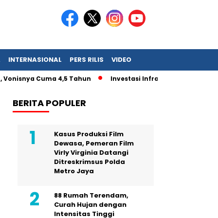
A
INTERNASIONAL
PERS RILIS
VIDEO
MN, Vonisnya Cuma 4,5 Tahun
Investasi Infrastruktur Tergun
BERITA POPULER
Kasus Produksi Film
Dewasa, Pemeran Film
Virly Virginia Datangi
Ditreskrimsus Polda
Metro Jaya
88 Rumah Terendam,
Curah Hujan dengan
Intensitas Tinggi