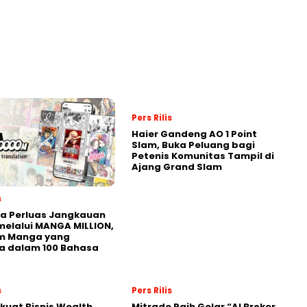
Pers Rilis
Haier Gandeng AO 1 Point
Slam, Buka Peluang bagi
Petenis Komunitas Tampil di
Ajang Grand Slam
s
a Perluas Jangkauan
melalui MANGA MILLION,
rm Manga yang
a dalam 100 Bahasa
s
Pers Rilis
kuat Bisnis Wealth
Mitrade Raih Gelar “AI Broker