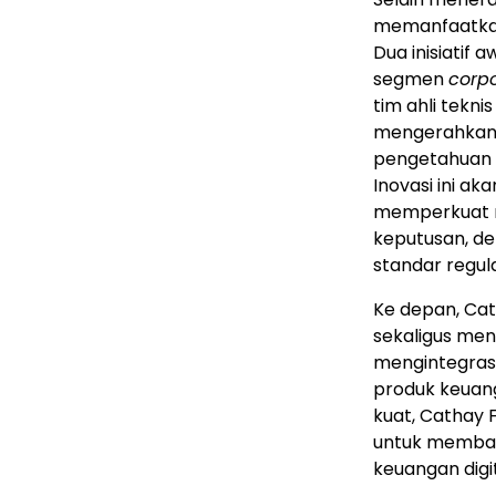
memanfaatkan
Dua inisiatif
segmen
corp
tim ahli tek
mengerahkan b
pengetahuan 
Inovasi ini ak
memperkuat m
keputusan, d
standar regul
Ke depan, Ca
sekaligus me
mengintegrasi
produk keuan
kuat, Cathay 
untuk memban
keuangan digit