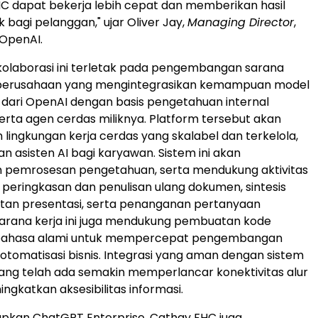
C dapat bekerja lebih cepat dan memberikan hasil
k bagi pelanggan," ujar Oliver Jay,
Managing Director
,
 OpenAI.
olaborasi ini terletak pada pengembangan sarana
el perusahaan yang mengintegrasikan kemampuan model
dari OpenAI dengan basis pengetahuan internal
erta agen cerdas miliknya. Platform tersebut akan
lingkungan kerja cerdas yang skalabel dan terkelola,
n asisten AI bagi karyawan. Sistem ini akan
 pemrosesan pengetahuan, serta mendukung aktivitas
i peringkasan dan penulisan ulang dokumen, sintesis
tan presentasi, serta penanganan pertanyaan
Sarana kerja ini juga mendukung pembuatan kode
 bahasa alami untuk mempercepat pengembangan
 otomatisasi bisnis. Integrasi yang aman dengan sistem
ng telah ada semakin memperlancar konektivitas alur
ngkatkan aksesibilitas informasi.
pkan ChatGPT Enterprise, Cathay FHC juga