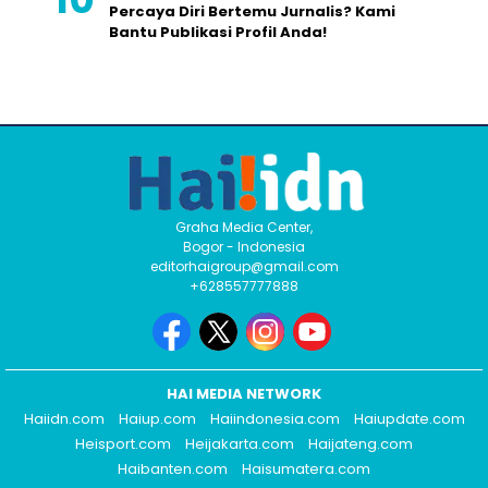
Percaya Diri Bertemu Jurnalis? Kami
Bantu Publikasi Profil Anda!
Graha Media Center,
Bogor - Indonesia
editorhaigroup@gmail.com
+628557777888
HAI MEDIA NETWORK
Haiidn.com
Haiup.com
Haiindonesia.com
Haiupdate.com
Heisport.com
Heijakarta.com
Haijateng.com
Haibanten.com
Haisumatera.com