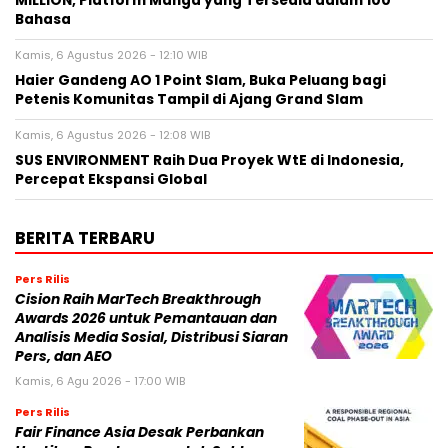
MILLION, Platform Manga yang Tersedia dalam 100
Bahasa
Kamis, 6 Agustus 2026 - 12:10 WIB
Haier Gandeng AO 1 Point Slam, Buka Peluang bagi
Petenis Komunitas Tampil di Ajang Grand Slam
Kamis, 6 Agustus 2026 - 12:08 WIB
SUS ENVIRONMENT Raih Dua Proyek WtE di Indonesia,
Percepat Ekspansi Global
BERITA TERBARU
Pers Rilis
Cision Raih MarTech Breakthrough
Awards 2026 untuk Pemantauan dan
Analisis Media Sosial, Distribusi Siaran
Pers, dan AEO
Kamis, 6 Agu 2026 - 17:00 WIB
Pers Rilis
Fair Finance Asia Desak Perbankan