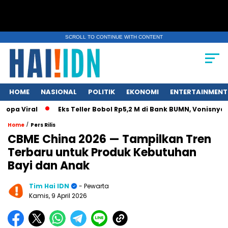
SCROLL TO CONTINUE WITH CONTENT
HOME
NASIONAL
POLITIK
EKONOMI
ENTERTAINMENT
pa Viral
Eks Teller Bobol Rp5,2 M di Bank BUMN, Vonisnya C
/
Home
Pers Rilis
CBME China 2026 — Tampilkan Tren
Terbaru untuk Produk Kebutuhan
Bayi dan Anak
Tim Hai IDN
- Pewarta
Kamis, 9 April 2026