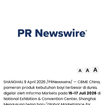
A
A
A
SHANGHAI
,
9 April 2026
/PRNewswire/ — CBME China,
pameran produk kebutuhan bayi terbesar di dunia,
digelar oleh Informa Markets pada
15-17 Juli 2026
di
National Exhibition & Convention Center, Shanghai.
Mengusung tema baru "
Global Marketplace for