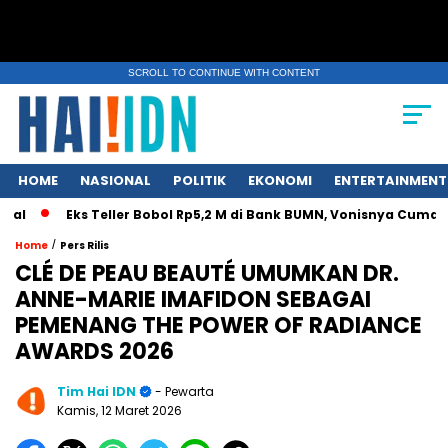
SCROLL TO CONTINUE WITH CONTENT
HOME
NASIONAL
POLITIK
EKONOMI
ENTERTAINMENT
Eks Teller Bobol Rp5,2 M di Bank BUMN, Vonisnya Cuma 4,5 Tahu
/
Home
Pers Rilis
CLÉ DE PEAU BEAUTÉ UMUMKAN DR.
ANNE-MARIE IMAFIDON SEBAGAI
PEMENANG THE POWER OF RADIANCE
AWARDS 2026
Tim Hai IDN
- Pewarta
Kamis, 12 Maret 2026