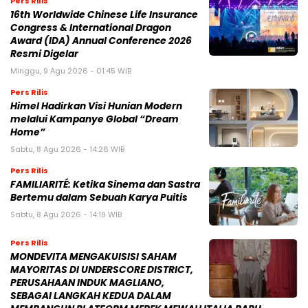
Pers Rilis
16th Worldwide Chinese Life Insurance
Congress & International Dragon
Award (IDA) Annual Conference 2026
Resmi Digelar
Minggu, 9 Agu 2026 - 01:45 WIB
Pers Rilis
Himel Hadirkan Visi Hunian Modern
melalui Kampanye Global “Dream
Home”
Sabtu, 8 Agu 2026 - 14:26 WIB
Pers Rilis
FAMILIARITÉ: Ketika Sinema dan Sastra
Bertemu dalam Sebuah Karya Puitis
Sabtu, 8 Agu 2026 - 14:19 WIB
Pers Rilis
MONDEVITA MENGAKUISISI SAHAM
MAYORITAS DI UNDERSCORE DISTRICT,
PERUSAHAAN INDUK MAGLIANO,
SEBAGAI LANGKAH KEDUA DALAM