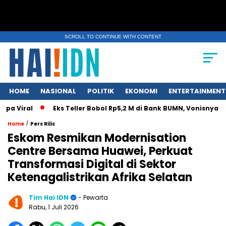
SCROLL TO CONTINUE WITH CONTENT
HOME
NASIONAL
POLITIK
EKONOMI
ENTERTAINMENT
Viral
Eks Teller Bobol Rp5,2 M di Bank BUMN, Vonisnya Cuma
/
Home
Pers Rilis
Eskom Resmikan Modernisation
Centre Bersama Huawei, Perkuat
Transformasi Digital di Sektor
Ketenagalistrikan Afrika Selatan
Tim Hai IDN
- Pewarta
Rabu, 1 Juli 2026