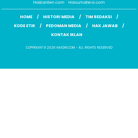
Haibanten.com
Haisumatera.com
HOME
HISTORI MEDIA
TIM REDAKSI
KODE ETIK
PEDOMAN MEDIA
HAK JAWAB
KONTAK IKLAN
COPYRIGHT © 2026 HAIIDN.COM - ALL RIGHTS RESERVED