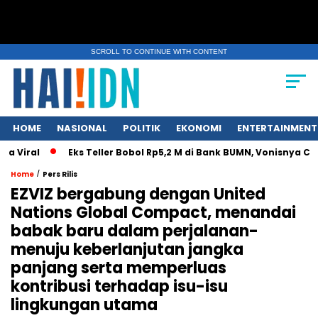
SCROLL TO CONTINUE WITH CONTENT
HOME
NASIONAL
POLITIK
EKONOMI
ENTERTAINMENT
ral
Eks Teller Bobol Rp5,2 M di Bank BUMN, Vonisnya Cuma 4
/
Home
Pers Rilis
EZVIZ bergabung dengan United
Nations Global Compact, menandai
babak baru dalam perjalanan-
menuju keberlanjutan jangka
panjang serta memperluas
kontribusi terhadap isu-isu
lingkungan utama