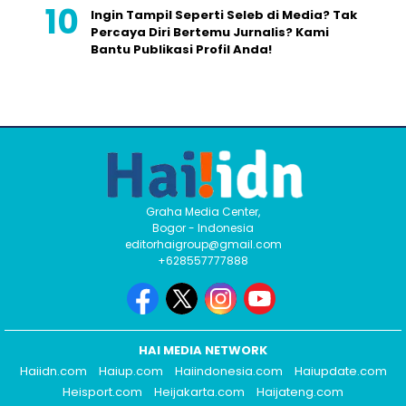
Ingin Tampil Seperti Seleb di Media? Tak
Percaya Diri Bertemu Jurnalis? Kami
Bantu Publikasi Profil Anda!
Graha Media Center,
Bogor - Indonesia
editorhaigroup@gmail.com
+628557777888
HAI MEDIA NETWORK
Haiidn.com
Haiup.com
Haiindonesia.com
Haiupdate.com
Heisport.com
Heijakarta.com
Haijateng.com