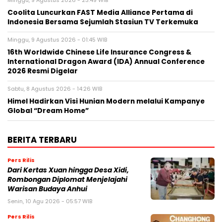
Minggu, 9 Agustus 2026 - 23:49 WIB
Coolita Luncurkan FAST Media Alliance Pertama di
Indonesia Bersama Sejumlah Stasiun TV Terkemuka
Minggu, 9 Agustus 2026 - 01:45 WIB
16th Worldwide Chinese Life Insurance Congress &
International Dragon Award (IDA) Annual Conference
2026 Resmi Digelar
Sabtu, 8 Agustus 2026 - 14:26 WIB
Himel Hadirkan Visi Hunian Modern melalui Kampanye
Global “Dream Home”
BERITA TERBARU
Pers Rilis
Dari Kertas Xuan hingga Desa Xidi,
Rombongan Diplomat Menjelajahi
Warisan Budaya Anhui
Senin, 10 Agu 2026 - 05:57 WIB
Pers Rilis