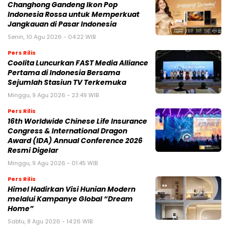
Changhong Gandeng Ikon Pop
Indonesia Rossa untuk Memperkuat
Jangkauan di Pasar Indonesia
Senin, 10 Agu 2026 - 04:22 WIB
Pers Rilis
Coolita Luncurkan FAST Media Alliance
Pertama di Indonesia Bersama
Sejumlah Stasiun TV Terkemuka
Minggu, 9 Agu 2026 - 23:49 WIB
Pers Rilis
16th Worldwide Chinese Life Insurance
Congress & International Dragon
Award (IDA) Annual Conference 2026
Resmi Digelar
Minggu, 9 Agu 2026 - 01:45 WIB
Pers Rilis
Himel Hadirkan Visi Hunian Modern
melalui Kampanye Global “Dream
Home”
Sabtu, 8 Agu 2026 - 14:26 WIB