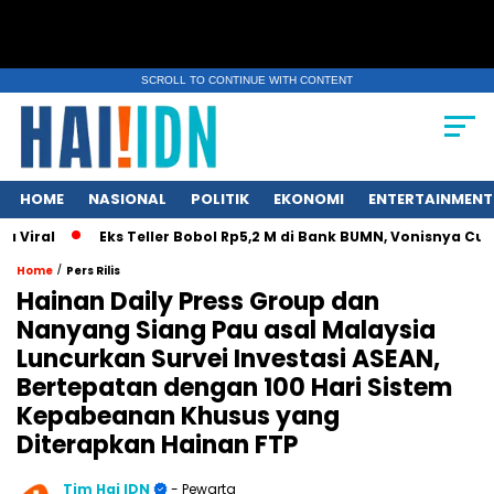
SCROLL TO CONTINUE WITH CONTENT
HOME
NASIONAL
POLITIK
EKONOMI
ENTERTAINMENT
l
Eks Teller Bobol Rp5,2 M di Bank BUMN, Vonisnya Cuma 4,5
/
Home
Pers Rilis
Hainan Daily Press Group dan
Nanyang Siang Pau asal Malaysia
Luncurkan Survei Investasi ASEAN,
Bertepatan dengan 100 Hari Sistem
Kepabeanan Khusus yang
Diterapkan Hainan FTP
Tim Hai IDN
- Pewarta