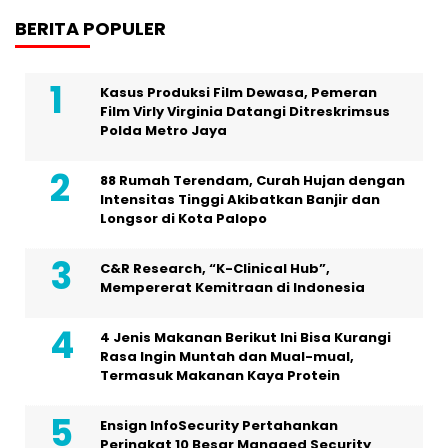
BERITA POPULER
Kasus Produksi Film Dewasa, Pemeran
Film Virly Virginia Datangi Ditreskrimsus
Polda Metro Jaya
88 Rumah Terendam, Curah Hujan dengan
Intensitas Tinggi Akibatkan Banjir dan
Longsor di Kota Palopo
C&R Research, “K-Clinical Hub”,
Mempererat Kemitraan di Indonesia
4 Jenis Makanan Berikut Ini Bisa Kurangi
Rasa Ingin Muntah dan Mual-mual,
Termasuk Makanan Kaya Protein
Ensign InfoSecurity Pertahankan
Peringkat 10 Besar Managed Security