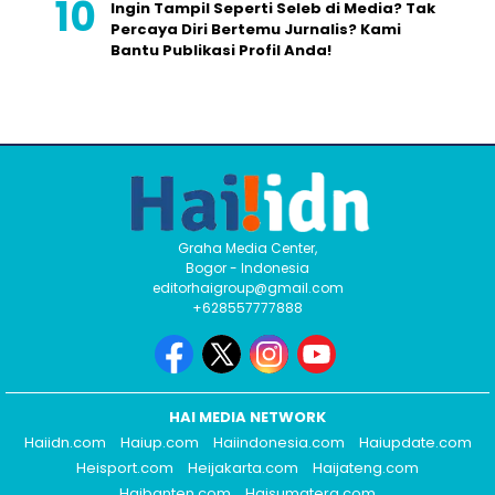
Ingin Tampil Seperti Seleb di Media? Tak
Percaya Diri Bertemu Jurnalis? Kami
Bantu Publikasi Profil Anda!
Graha Media Center,
Bogor - Indonesia
editorhaigroup@gmail.com
+628557777888
HAI MEDIA NETWORK
Haiidn.com
Haiup.com
Haiindonesia.com
Haiupdate.com
Heisport.com
Heijakarta.com
Haijateng.com
Haibanten.com
Haisumatera.com