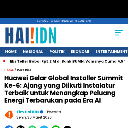
SCROLL TO CONTINUE WITH CONTENT
HOME
NASIONAL
POLITIK
EKONOMI
ENTERTAINMENT
s Teller Bobol Rp5,2 M di Bank BUMN, Vonisnya Cuma 4,5 Tahun
/
Home
Pers Rilis
Huawei Gelar Global Installer Summit
Ke-6: Ajang yang Diikuti Instalatur
Terbaik untuk Menangkap Peluang
Energi Terbarukan pada Era AI
Tim Hai IDN
- Pewarta
Senin, 30 Maret 2026