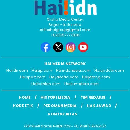
Graha Media Center,
Bogor - Indonesia
editorhaigroup@gmail.com
+628557777888
HAI MEDIA NETWORK
Haiidn.com
Haiup.com
Haiindonesia.com
Haiupdate.com
Heisport.com
Heijakarta.com
Haijateng.com
Haibanten.com
Haisumatera.com
HOME
HISTORI MEDIA
TIM REDAKSI
KODE ETIK
PEDOMAN MEDIA
HAK JAWAB
KONTAK IKLAN
COPYRIGHT © 2026 HAIIDN.COM - ALL RIGHTS RESERVED