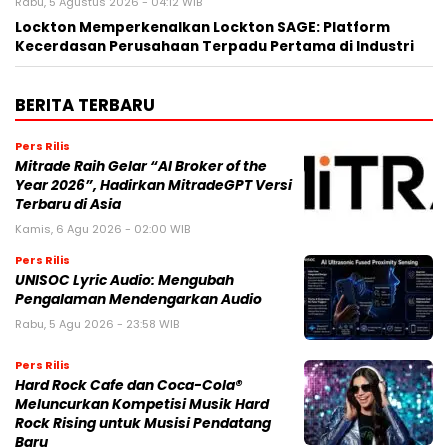
Rabu, 5 Agustus 2026 - 04:12 WIB
Lockton Memperkenalkan Lockton SAGE: Platform
Kecerdasan Perusahaan Terpadu Pertama di Industri
BERITA TERBARU
Pers Rilis
Mitrade Raih Gelar “AI Broker of the
Year 2026”, Hadirkan MitradeGPT Versi
Terbaru di Asia
Kamis, 6 Agu 2026 - 02:00 WIB
Pers Rilis
UNISOC Lyric Audio: Mengubah
Pengalaman Mendengarkan Audio
Rabu, 5 Agu 2026 - 23:58 WIB
Pers Rilis
Hard Rock Cafe dan Coca-Cola®
Meluncurkan Kompetisi Musik Hard
Rock Rising untuk Musisi Pendatang
Baru