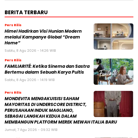
BERITA TERBARU
Pers Rilis
Himel Hadirkan Visi Hunian Modern
melalui Kampanye Global “Dream
Home”
Sabtu, 8 Agu 2026 - 14:26 WIB
Pers Rilis
FAMILIARITÉ: Ketika Sinema dan Sastra
Bertemu dalam Sebuah Karya Puitis
Sabtu, 8 Agu 2026 - 14:19 WIB
Pers Rilis
MONDEVITA MENGAKUISISI SAHAM
MAYORITAS DI UNDERSCORE DISTRICT,
PERUSAHAAN INDUK MAGLIANO,
SEBAGAI LANGKAH KEDUA DALAM
MEMBANGUN PLATFORM MEREK MEWAH ITALIA BARU
Jumat, 7 Agu 2026 - 09:32 WIB