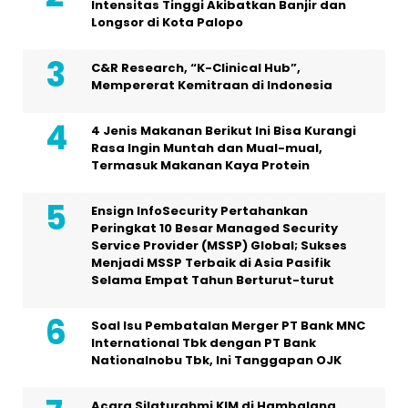
Intensitas Tinggi Akibatkan Banjir dan
Longsor di Kota Palopo
C&R Research, “K-Clinical Hub”,
Mempererat Kemitraan di Indonesia
4 Jenis Makanan Berikut Ini Bisa Kurangi
Rasa Ingin Muntah dan Mual-mual,
Termasuk Makanan Kaya Protein
Ensign InfoSecurity Pertahankan
Peringkat 10 Besar Managed Security
Service Provider (MSSP) Global; Sukses
Menjadi MSSP Terbaik di Asia Pasifik
Selama Empat Tahun Berturut-turut
Soal Isu Pembatalan Merger PT Bank MNC
International Tbk dengan PT Bank
Nationalnobu Tbk, Ini Tanggapan OJK
Acara Silaturahmi KIM di Hambalang,