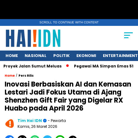
SCROLL TO CONTINUE WITH CONTENT
HOME
NASIONAL
POLITIK
EKONOMI
ENTERTAINMENT
Proyek Jalan Sumut Meluas
Pegawai MA Simpan Emas 51 Kg: “
/
Home
Pers Rilis
Inovasi Berbasiskan AI dan Kemasan
Lestari Jadi Fokus Utama di Ajang
Shenzhen Gift Fair yang Digelar RX
Huabo pada April 2026
Tim Hai IDN
- Pewarta
Kamis, 26 Maret 2026