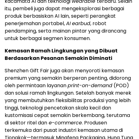
kacamata AI dan teknologi
wearable
terbaru. Selain
itu, pembeli juga dapat mengeksplorasi berbagai
produk berbasiskan AI lain, seperti perangkat
penerjemahan portabel,
AI
earbud
, robot
pendamping, serta mainan pintar yang dirancang
untuk berbagai segmen konsumen.
Kemasan Ramah Lingkungan yang Dibuat
Berdasarkan Pesanan Semakin Diminati
Shenzhen Gift Fair juga akan menyoroti kemasan
premium yang semakin berperan penting, didorong
oleh permintaan layanan
print-on-demand
(POD)
dan solusi ramah lingkungan. Setelah banyak merek
yang membutuhkan fleksibilitas produksi yang lebih
tinggi, teknologi pencetakan skala kecil dan
kustomisasi cepat semakin berkembang, terutama
di sektor ritel dan
e-commerce
. Produsen
terkemuka dari pusat industri kemasan utama di
Tiongkok—termasuk Mingfeng Packaging, Hung Tung