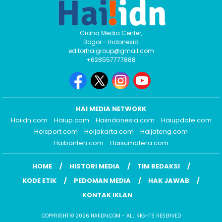
Graha Media Center,
Bogor - Indonesia
editorhaigroup@gmail.com
+628557777888
HAI MEDIA NETWORK
Haiidn.com
Haiup.com
Haiindonesia.com
Haiupdate.com
Heisport.com
Heijakarta.com
Haijateng.com
Haibanten.com
Haisumatera.com
HOME
HISTORI MEDIA
TIM REDAKSI
KODE ETIK
PEDOMAN MEDIA
HAK JAWAB
KONTAK IKLAN
COPYRIGHT © 2026 HAIIDN.COM - ALL RIGHTS RESERVED