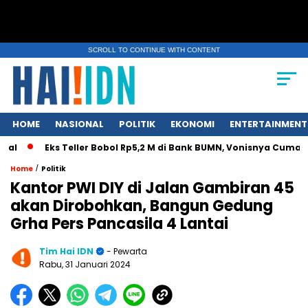
SCROLL TO CONTINUE WITH CONTENT
HOME
NASIONAL
POLITIK
EKONOMI
ENTERTAINMENT
Eks Teller Bobol Rp5,2 M di Bank BUMN, Vonisnya Cuma 4,5 Ta
/
Home
Politik
Kantor PWI DIY di Jalan Gambiran 45
akan Dirobohkan, Bangun Gedung
Grha Pers Pancasila 4 Lantai
Tim Hai IDN
- Pewarta
Rabu, 31 Januari 2024