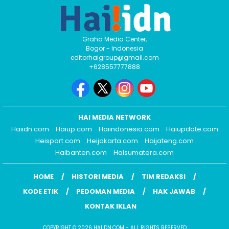
Graha Media Center,
Bogor - Indonesia
editorhaigroup@gmail.com
+628557777888
HAI MEDIA NETWORK
Haiidn.com
Haiup.com
Haiindonesia.com
Haiupdate.com
Heisport.com
Heijakarta.com
Haijateng.com
Haibanten.com
Haisumatera.com
HOME
HISTORI MEDIA
TIM REDAKSI
KODE ETIK
PEDOMAN MEDIA
HAK JAWAB
KONTAK IKLAN
COPYRIGHT © 2026 HAIIDN.COM - ALL RIGHTS RESERVED