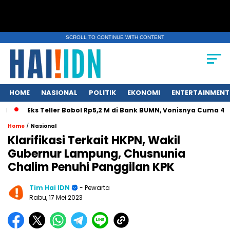
SCROLL TO CONTINUE WITH CONTENT
HOME
NASIONAL
POLITIK
EKONOMI
ENTERTAINMENT
Eks Teller Bobol Rp5,2 M di Bank BUMN, Vonisnya Cuma 4,5 T
/
Home
Nasional
Klarifikasi Terkait HKPN, Wakil
Gubernur Lampung, Chusnunia
Chalim Penuhi Panggilan KPK
Tim Hai IDN
- Pewarta
Rabu, 17 Mei 2023