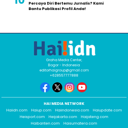
Percaya Diri Bertemu Jurnalis? Kami
Bantu Publikasi Profil Anda!
Graha Media Center,
Bogor - Indonesia
editorhaigroup@gmail.com
+628557777888
HAI MEDIA NETWORK
Haiidn.com
Haiup.com
Haiindonesia.com
Haiupdate.com
Heisport.com
Heijakarta.com
Haijateng.com
Haibanten.com
Haisumatera.com