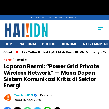
SCROLL TO CONTINUE WITH CONTENT
HOME
NASIONAL
POLITIK
EKONOMI
ENTERTAINMENT
al
Eks Teller Bobol Rp5,2 M di Bank BUMN, Vonisnya Cuma 4,
/
Home
Pers Rilis
Laporan Resmi: “Power Grid Private
Wireless Network” — Masa Depan
Sistem Komunikasi Kritis di Sektor
Energi
Tim Hai IDN
- Pewarta
Rabu, 15 April 2026