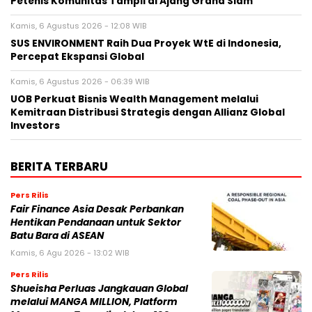
Petenis Komunitas Tampil di Ajang Grand Slam
Kamis, 6 Agustus 2026 - 12:08 WIB
SUS ENVIRONMENT Raih Dua Proyek WtE di Indonesia,
Percepat Ekspansi Global
Kamis, 6 Agustus 2026 - 06:39 WIB
UOB Perkuat Bisnis Wealth Management melalui
Kemitraan Distribusi Strategis dengan Allianz Global
Investors
BERITA TERBARU
Pers Rilis
Fair Finance Asia Desak Perbankan
Hentikan Pendanaan untuk Sektor
Batu Bara di ASEAN
Kamis, 6 Agu 2026 - 13:02 WIB
Pers Rilis
Shueisha Perluas Jangkauan Global
melalui MANGA MILLION, Platform