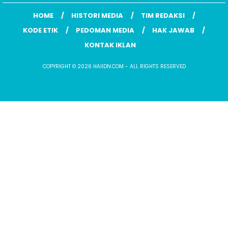
HOME
HISTORI MEDIA
TIM REDAKSI
KODE ETIK
PEDOMAN MEDIA
HAK JAWAB
KONTAK IKLAN
COPYRIGHT © 2026 HAIIDN.COM - ALL RIGHTS RESERVED