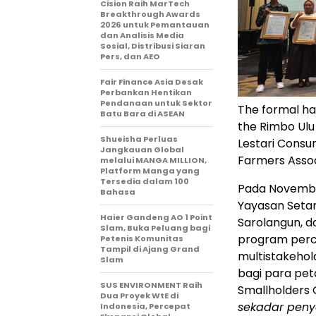
Cision Raih MarTech
Breakthrough Awards
2026 untuk Pemantauan
dan Analisis Media
Sosial, Distribusi Siaran
Pers, dan AEO
Fair Finance Asia Desak
Perbankan Hentikan
Pendanaan untuk Sektor
The formal ha
Batu Bara di ASEAN
the Rimbo Ulu
Shueisha Perluas
Lestari Consu
Jangkauan Global
Farmers Assoc
melalui MANGA MILLION,
Platform Manga yang
Tersedia dalam 100
Pada Novembe
Bahasa
Yayasan Seta
Haier Gandeng AO 1 Point
Sarolangun, 
Slam, Buka Peluang bagi
program perce
Petenis Komunitas
Tampil di Ajang Grand
multistakehol
Slam
bagi para pet
SUS ENVIRONMENT Raih
Smallholders
Dua Proyek WtE di
sekadar penye
Indonesia, Percepat