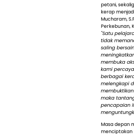
petani, sekal
kerap menjadi 
Mucharam, S.P.
Perkebunan, K
"Satu pelaja
tidak memand
saling bersai
meningkatkan
membuka akse
kami percaya
berbagai kera
melengkapi d
membuktikan 
maka tantan
pencapaian it
menguntungka
Masa depan m
menciptakan 