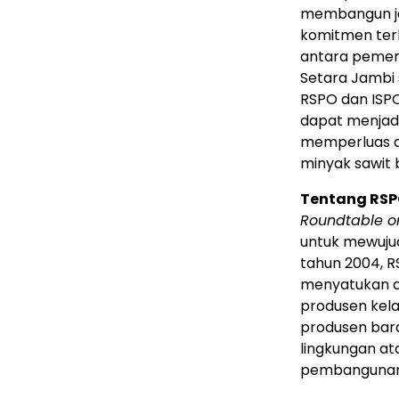
membangun ja
komitmen terh
antara pemeri
Setara Jambi 
RSPO dan ISPO
dapat menjadi
memperluas ak
minyak sawit 
Tentang RSP
Roundtable on
untuk mewujud
tahun 2004, R
menyatukan an
produsen kela
produsen bara
lingkungan ata
pembangunan