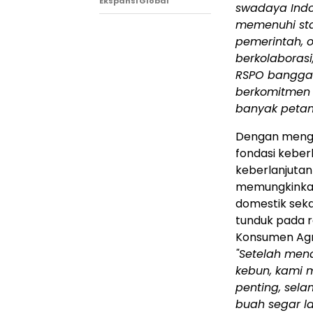
Ekspansi Global
swadaya Indo
memenuhi sta
pemerintah, o
berkolaborasi,
RSPO bangga 
berkomitmen 
banyak petani
Dengan menga
fondasi keber
keberlanjutan 
memungkinkan
domestik seka
tunduk pada re
Konsumen Agr
"Setelah men
kebun, kami m
penting, sela
buah segar la