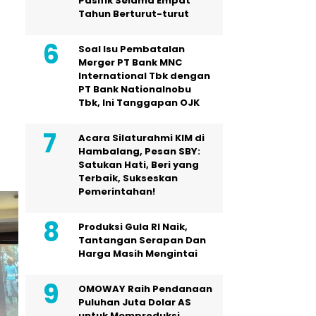
Pasifik Selama Empat
Tahun Berturut-turut
Soal Isu Pembatalan
Merger PT Bank MNC
International Tbk dengan
PT Bank Nationalnobu
Tbk, Ini Tanggapan OJK
Acara Silaturahmi KIM di
Hambalang, Pesan SBY:
Satukan Hati, Beri yang
Terbaik, Sukseskan
Pemerintahan!
Produksi Gula RI Naik,
Tantangan Serapan Dan
Harga Masih Mengintai
OMOWAY Raih Pendanaan
Puluhan Juta Dolar AS
untuk Memproduksi