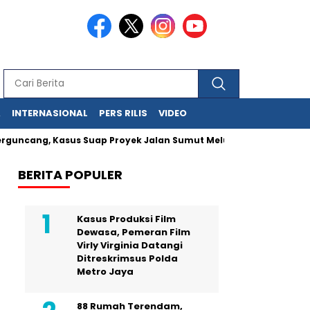
A
INTERNASIONAL
PERS RILIS
VIDEO
ng, Kasus Suap Proyek Jalan Sumut Meluas
Pegawai MA Simpa
BERITA POPULER
Kasus Produksi Film
Dewasa, Pemeran Film
Virly Virginia Datangi
Ditreskrimsus Polda
Metro Jaya
88 Rumah Terendam,