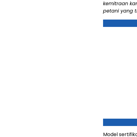
kemitraan kam
petani yang t
Model sertifik