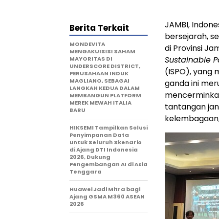
JAMBI, Indone
Berita Terkait
bersejarah, s
MONDEVITA
di Provinsi Ja
MENGAKUISISI SAHAM
Sustainable P
MAYORITAS DI
UNDERSCORE DISTRICT,
(ISPO), yang m
PERUSAHAAN INDUK
MAGLIANO, SEBAGAI
ganda ini mer
LANGKAH KEDUA DALAM
mencerminkan
MEMBANGUN PLATFORM
MEREK MEWAH ITALIA
tantangan jan
BARU
kelembagaan, 
HIKSEMI Tampilkan Solusi
Penyimpanan Data
untuk Seluruh Skenario
di Ajang DTI Indonesia
2026, Dukung
Pengembangan AI di Asia
Tenggara
Huawei Jadi Mitra bagi
Ajang GSMA M360 ASEAN
2026