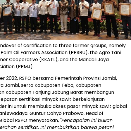
ndover of certification to three farmer groups, namely
 Palm Oil Farmers Association (PPSRU), the Agro Tani
mer Cooperative (KKATL), and the Mandali Jaya
iation (PPMJ).
r 2022, RSPO bersama Pemerintah Provinsi Jambi,
ra Jambi, serta Kabupaten Tebo, Kabupaten
dan Kabupaten Tanjung Jabung Barat membangun
patan sertifikasi minyak sawit berkelanjutan
der ini untuk membuka akses pasar minyak sawit global
ani swadaya. Guntur Cahyo Prabowo, Head of
 Global RSPO menyatakan,
"Pencapaian ini bukan
rahan sertifikat. Ini membuktikan bahwa petani