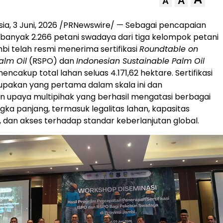
A
A
sia
,
3 Juni, 2026
/PRNewswire/ —
Sebagai pencapaian
ebanyak 2.266 petani swadaya dari tiga kelompok petani
mbi telah resmi menerima sertifikasi
Roundtable on
alm Oil
(RSPO) dan
Indonesian Sustainable Palm Oil
encakup total lahan seluas 4.171,62 hektare. Sertifikasi
upakan yang pertama dalam skala ini dan
 upaya multipihak yang berhasil mengatasi berbagai
gka panjang, termasuk legalitas lahan, kapasitas
dan akses terhadap standar keberlanjutan global.