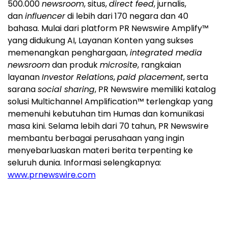
500.000
newsroom
, situs,
direct feed
, jurnalis,
dan
influencer
di lebih dari 170 negara dan 40
bahasa. Mulai dari platform PR Newswire Amplify™
yang didukung AI, Layanan Konten yang sukses
memenangkan penghargaan,
integrated media
newsroom
dan produk
microsite
, rangkaian
layanan
Investor Relations
,
paid placement
, serta
sarana
social sharing
, PR Newswire memiliki katalog
solusi Multichannel Amplification™ terlengkap yang
memenuhi kebutuhan tim Humas dan komunikasi
masa kini. Selama lebih dari 70 tahun, PR Newswire
membantu berbagai perusahaan yang ingin
menyebarluaskan materi berita terpenting ke
seluruh dunia. Informasi selengkapnya:
www.prnewswire.com