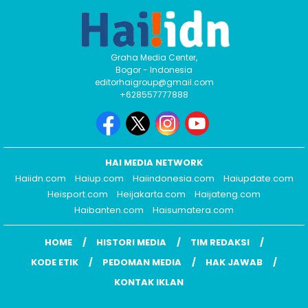
Graha Media Center,
Bogor - Indonesia
editorhaigroup@gmail.com
+628557777888
HAI MEDIA NETWORK
Haiidn.com
Haiup.com
Haiindonesia.com
Haiupdate.com
Heisport.com
Heijakarta.com
Haijateng.com
Haibanten.com
Haisumatera.com
HOME
HISTORI MEDIA
TIM REDAKSI
KODE ETIK
PEDOMAN MEDIA
HAK JAWAB
KONTAK IKLAN