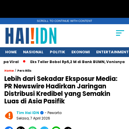
SCROLL TO CONTINUE WITH CONTENT
HOME
NASIONAL
POLITIK
EKONOMI
ENTERTAINMENT
pa Viral
Eks Teller Bobol Rp5,2 M di Bank BUMN, Vonisnya C
/
Home
Pers Rilis
Lebih dari Sekadar Eksposur Media:
PR Newswire Hadirkan Jaringan
Distribusi Kredibel yang Semakin
Luas di Asia Pasifik
Tim Hai IDN
- Pewarta
Selasa, 7 April 2026