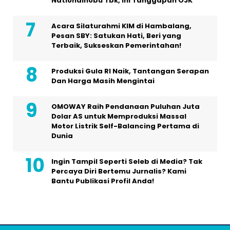
Nationalnobu Tbk, Ini Tanggapan OJK
Acara Silaturahmi KIM di Hambalang,
Pesan SBY: Satukan Hati, Beri yang
Terbaik, Sukseskan Pemerintahan!
Produksi Gula RI Naik, Tantangan Serapan
Dan Harga Masih Mengintai
OMOWAY Raih Pendanaan Puluhan Juta
Dolar AS untuk Memproduksi Massal
Motor Listrik Self-Balancing Pertama di
Dunia
Ingin Tampil Seperti Seleb di Media? Tak
Percaya Diri Bertemu Jurnalis? Kami
Bantu Publikasi Profil Anda!