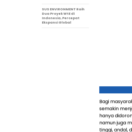
SUS ENVIRONMENT Raih
Dua Proyek WtE di
Indonesia, Percepat
Ekspansi Global
Bagi masyarak
semakin menjad
hanya didoro
namun juga me
tinggi, andal,