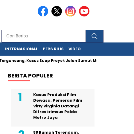
A
INTERNASIONAL
PERS RILIS
VIDEO
cang, Kasus Suap Proyek Jalan Sumut Meluas
Pegawai MA Sim
BERITA POPULER
Kasus Produksi Film
Dewasa, Pemeran Film
Virly Virginia Datangi
Ditreskrimsus Polda
Metro Jaya
88 Rumah Terendam,