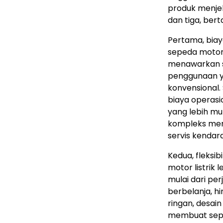
produk menjel
dan tiga, ber
Pertama, biay
sepeda motor 
menawarkan so
penggunaan y
konvensional.
biaya operasio
yang lebih mur
kompleks meng
servis kendar
Kedua, fleksib
motor listrik 
mulai dari pe
berbelanja, h
ringan, desain
membuat sepe