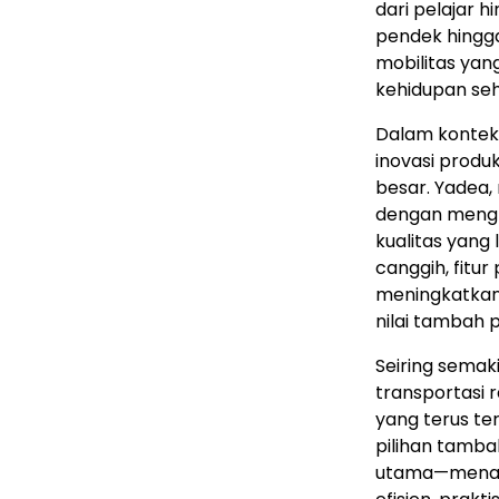
dari pelajar h
pendek hingga
mobilitas yan
kehidupan seh
Dalam kontek
inovasi prod
besar. Yadea,
dengan mengh
kualitas yang
canggih, fitur
meningkatkan
nilai tambah 
Seiring sema
transportasi 
yang terus ter
pilihan tambah
utama—menawa