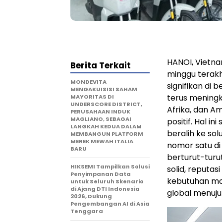
HANOI, Vietn
Berita Terkait
minggu terakh
MONDEVITA
signifikan di 
MENGAKUISISI SAHAM
terus meningk
MAYORITAS DI
UNDERSCORE DISTRICT,
Afrika, dan A
PERUSAHAAN INDUK
MAGLIANO, SEBAGAI
positif. Hal 
LANGKAH KEDUA DALAM
beralih ke sol
MEMBANGUN PLATFORM
MEREK MEWAH ITALIA
nomor satu di
BARU
berturut-turu
HIKSEMI Tampilkan Solusi
solid, reput
Penyimpanan Data
kebutuhan mo
untuk Seluruh Skenario
di Ajang DTI Indonesia
global menuju
2026, Dukung
Pengembangan AI di Asia
Tenggara