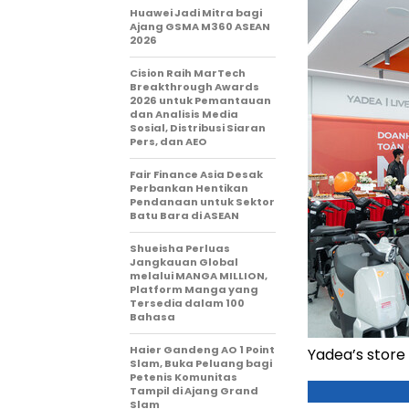
Huawei Jadi Mitra bagi
Ajang GSMA M360 ASEAN
2026
Cision Raih MarTech
Breakthrough Awards
2026 untuk Pemantauan
dan Analisis Media
Sosial, Distribusi Siaran
Pers, dan AEO
Fair Finance Asia Desak
Perbankan Hentikan
Pendanaan untuk Sektor
Batu Bara di ASEAN
Shueisha Perluas
Jangkauan Global
melalui MANGA MILLION,
Platform Manga yang
Tersedia dalam 100
Bahasa
Haier Gandeng AO 1 Point
Yadea’s store
Slam, Buka Peluang bagi
Petenis Komunitas
Tampil di Ajang Grand
Slam