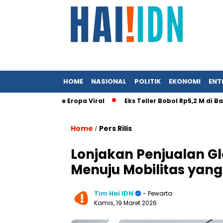
HOME
NASIONAL
POLITIK
EKONOMI
ENT
at Istri ke Eropa Viral
Eks Teller Bobol Rp5,2 M di Bank BU
Home
Pers Rilis
/
Lonjakan Penjualan G
Menuju Mobilitas yan
Tim Hai IDN
- Pewarta
Kamis, 19 Maret 2026