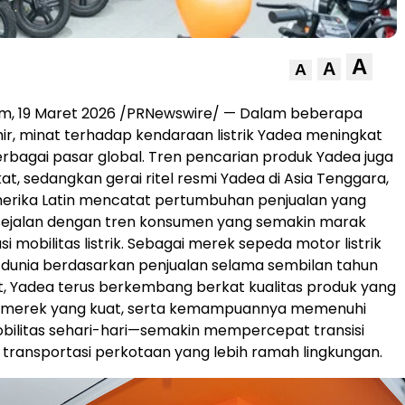
A
A
A
am, 19 Maret 2026 /PRNewswire/ — Dalam beberapa
ir, minat terhadap kendaraan listrik Yadea meningkat
berbagai pasar global. Tren pencarian produk Yadea juga
at, sedangkan gerai ritel resmi Yadea di Asia Tenggara,
merika Latin mencatat pertumbuhan penjualan yang
ini sejalan dengan tren konsumen yang semakin marak
usi mobilitas listrik. Sebagai merek sepeda motor listrik
 dunia berdasarkan penjualan selama sembilan tahun
t, Yadea terus berkembang berkat kualitas produk yang
asi merek yang kuat, serta kemampuannya memenuhi
bilitas sehari-hari—semakin mempercepat transisi
 transportasi perkotaan yang lebih ramah lingkungan.