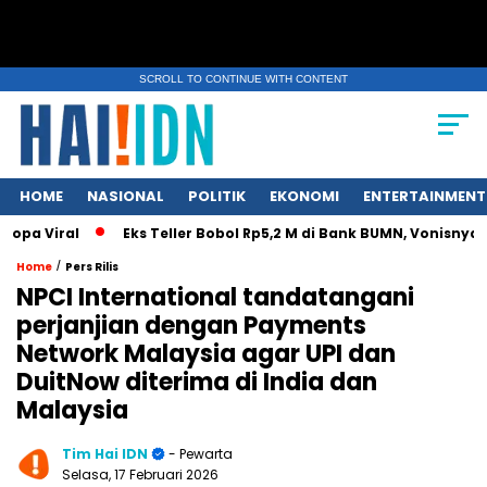
SCROLL TO CONTINUE WITH CONTENT
HOME
NASIONAL
POLITIK
EKONOMI
ENTERTAINMENT
a Viral
Eks Teller Bobol Rp5,2 M di Bank BUMN, Vonisnya Cum
/
Home
Pers Rilis
NPCI International tandatangani
perjanjian dengan Payments
Network Malaysia agar UPI dan
DuitNow diterima di India dan
Malaysia
Tim Hai IDN
- Pewarta
Selasa, 17 Februari 2026