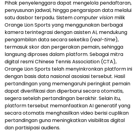
Pihak penyelenggara dapat mengelola pendaftaran,
penyusunan jadwal, hingga pengarsipan data melalui
satu dasbor terpadu. Sistem
computer vision
milik
Orange Lion Sports yang menggunakan berbagai
kamera terintegrasi dengan asisten AI, mendukung
pengambilan data secara seketika (
real-time
),
termasuk skor dan pergerakan pemain, sehingga
langsung diproses dalam platform. Sebagai mitra
digital resmi Chinese Tennis Association (CTA),
Orange Lion Sports telah menyinkronkan platform ini
dengan basis data nasional asosiasi tersebut. Hasil
pertandingan yang memengaruhi peringkat pemain
dapat diverifikasi dan diperbarui secara otomatis,
segera setelah pertandingan berakhir. Selain itu,
platform tersebut memanfaatkan AI generatif yang
secara otomatis menghasilkan video berisi cuplikan
pertandingan guna meningkatkan visibilitas digital
dan partisipasi audiens.