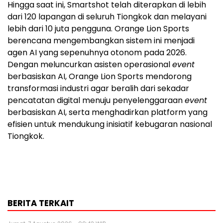
Hingga saat ini, Smartshot telah diterapkan di lebih
dari 120 lapangan di seluruh Tiongkok dan melayani
lebih dari 10 juta pengguna. Orange Lion Sports
berencana mengembangkan sistem ini menjadi
agen AI yang sepenuhnya otonom pada 2026.
Dengan meluncurkan asisten operasional
event
berbasiskan AI, Orange Lion Sports mendorong
transformasi industri agar beralih dari sekadar
pencatatan digital menuju penyelenggaraan
event
berbasiskan AI, serta menghadirkan platform yang
efisien untuk mendukung inisiatif kebugaran nasional
Tiongkok.
BERITA TERKAIT