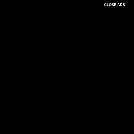
CLOSE ADS