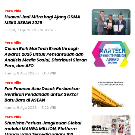
Pers Rilis
Huawei Jadi Mitra bagi Ajang GSMA
M360 ASEAN 2026
Jumat, 7 Agu 2026 - 00:42 WIB
Pers Rilis
Cision Raih MarTech Breakthrough
Awards 2026 untuk Pemantauan dan
Analisis Media Sosial, Distribusi Siaran
Pers, dan AEO
Kamis, 6 Agu 2026 - 17:00 WIB
Pers Rilis
Fair Finance Asia Desak Perbankan
Hentikan Pendanaan untuk Sektor
Batu Bara di ASEAN
Kamis, 6 Agu 2026 - 13:02 WIB
Pers Rilis
Shueisha Perluas Jangkauan Global
melalui MANGA MILLION, Platform
Manga yang Tersedia dalam 100