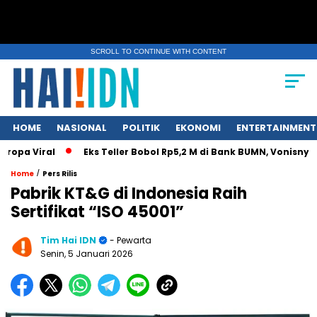
SCROLL TO CONTINUE WITH CONTENT
HOME
NASIONAL
POLITIK
EKONOMI
ENTERTAINMENT
a Viral
Eks Teller Bobol Rp5,2 M di Bank BUMN, Vonisnya Cu
/
Home
Pers Rilis
Pabrik KT&G di Indonesia Raih
Sertifikat “ISO 45001”
Tim Hai IDN
- Pewarta
Senin, 5 Januari 2026