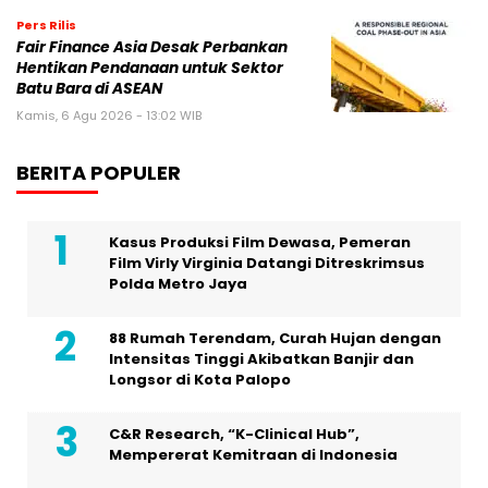
Pers Rilis
Fair Finance Asia Desak Perbankan
Hentikan Pendanaan untuk Sektor
Batu Bara di ASEAN
Kamis, 6 Agu 2026 - 13:02 WIB
BERITA POPULER
Kasus Produksi Film Dewasa, Pemeran
Film Virly Virginia Datangi Ditreskrimsus
Polda Metro Jaya
88 Rumah Terendam, Curah Hujan dengan
Intensitas Tinggi Akibatkan Banjir dan
Longsor di Kota Palopo
C&R Research, “K-Clinical Hub”,
Mempererat Kemitraan di Indonesia