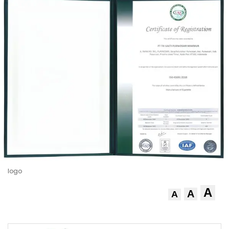
logo
A
A
A