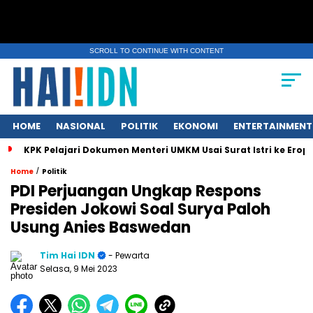
SCROLL TO CONTINUE WITH CONTENT
HOME
NASIONAL
POLITIK
EKONOMI
ENTERTAINMENT
KPK Pelajari Dokumen Menteri UMKM Usai Surat Istri ke Eropa
/
Home
Politik
PDI Perjuangan Ungkap Respons
Presiden Jokowi Soal Surya Paloh
Usung Anies Baswedan
Tim Hai IDN
- Pewarta
Selasa, 9 Mei 2023