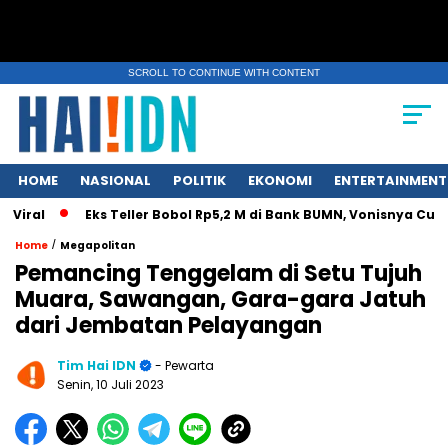
SCROLL TO CONTINUE WITH CONTENT
HOME
NASIONAL
POLITIK
EKONOMI
ENTERTAINMENT
Viral
Eks Teller Bobol Rp5,2 M di Bank BUMN, Vonisnya Cuma 
/
Home
Megapolitan
Pemancing Tenggelam di Setu Tujuh
Muara, Sawangan, Gara-gara Jatuh
dari Jembatan Pelayangan
Tim Hai IDN
- Pewarta
Senin, 10 Juli 2023