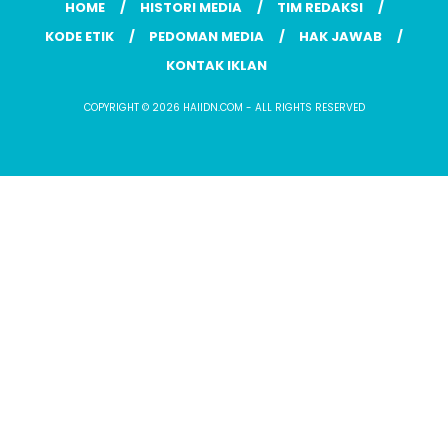
HOME
HISTORI MEDIA
TIM REDAKSI
KODE ETIK
PEDOMAN MEDIA
HAK JAWAB
KONTAK IKLAN
COPYRIGHT © 2026 HAIIDN.COM - ALL RIGHTS RESERVED