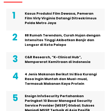
Kasus Produksi Film Dewasa, Pemeran
Film Virly Virginia Datangi Ditreskrimsus
Polda Metro Jaya
88 Rumah Terendam, Curah Hujan dengan
Intensitas Tinggi Akibatkan Banjir dan
Longsor di Kota Palopo
C&R Research, “K-Clinical Hub”,
Mempererat Kemitraan di Indonesia
4 Jenis Makanan Berikut Ini Bisa Kurangi
Rasa Ingin Muntah dan Mual-mual,
Termasuk Makanan Kaya Protein
Ensign InfoSecurity Pertahankan
Peringkat 10 Besar Managed Security
Service Provider (MSSP) Global; Sukses
Menjadi MSSP Terbaik di Asia Pasifik