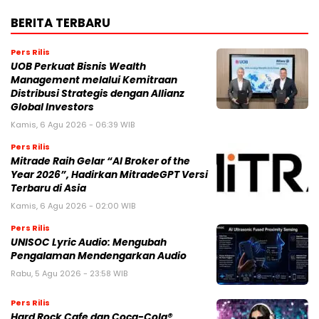
BERITA TERBARU
Pers Rilis
UOB Perkuat Bisnis Wealth
Management melalui Kemitraan
Distribusi Strategis dengan Allianz
Global Investors
Kamis, 6 Agu 2026 - 06:39 WIB
Pers Rilis
Mitrade Raih Gelar “AI Broker of the
Year 2026”, Hadirkan MitradeGPT Versi
Terbaru di Asia
Kamis, 6 Agu 2026 - 02:00 WIB
Pers Rilis
UNISOC Lyric Audio: Mengubah
Pengalaman Mendengarkan Audio
Rabu, 5 Agu 2026 - 23:58 WIB
Pers Rilis
Hard Rock Cafe dan Coca-Cola®