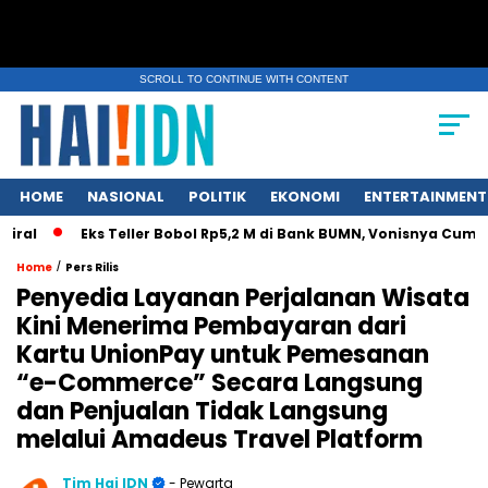
SCROLL TO CONTINUE WITH CONTENT
HOME
NASIONAL
POLITIK
EKONOMI
ENTERTAINMENT
Eks Teller Bobol Rp5,2 M di Bank BUMN, Vonisnya Cuma 4,5 Ta
/
Home
Pers Rilis
Penyedia Layanan Perjalanan Wisata
Kini Menerima Pembayaran dari
Kartu UnionPay untuk Pemesanan
“e-Commerce” Secara Langsung
dan Penjualan Tidak Langsung
melalui Amadeus Travel Platform
Tim Hai IDN
- Pewarta