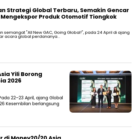
an Strategi Global Terbaru, Semakin Gencar
 Mengekspor Produk Otomotif Tiongkok
n semangat "All New GAC, Going Global!", pada 24 April di ajang
lar acara global perdananya…
sia Yili Borong
ia 2026
ada 22–23 April, ajang Global
026 Kesembilan berlangsung
r di Money20/20 Asia,