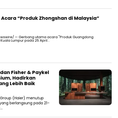
Acara “Produk Zhongshan di Malaysia”
PRNewswire/ — Gerbang utama acara "Produk Guangdong
 Kuala Lumpur pada 25 April…
 dan Fisher & Paykel
ium, Hadirkan
ng Lebih Baik
r Group (Haier) menutup
 yang berlangsung pada 21–
r…