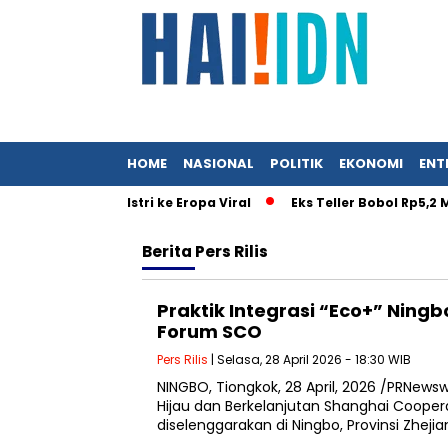
HOME
NASIONAL
POLITIK
EKONOMI
ENT
sai Surat Istri ke Eropa Viral
Eks Teller Bobol Rp5,2 M di
Berita
Pers Rilis
Praktik Integrasi “Eco+” Ning
Forum SCO
Pers Rilis
| Selasa, 28 April 2026 - 18:30 WIB
NINGBO, Tiongkok, 28 April, 2026 /PRNe
Hijau dan Berkelanjutan Shanghai Cooper
diselenggarakan di Ningbo, Provinsi Zhejia