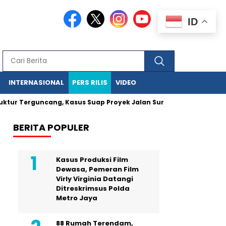
ID
A
INTERNASIONAL
PERS RILIS
VIDEO
r Terguncang, Kasus Suap Proyek Jalan Sumut Meluas
Pegawa
BERITA POPULER
Kasus Produksi Film
Dewasa, Pemeran Film
Virly Virginia Datangi
Ditreskrimsus Polda
Metro Jaya
88 Rumah Terendam,