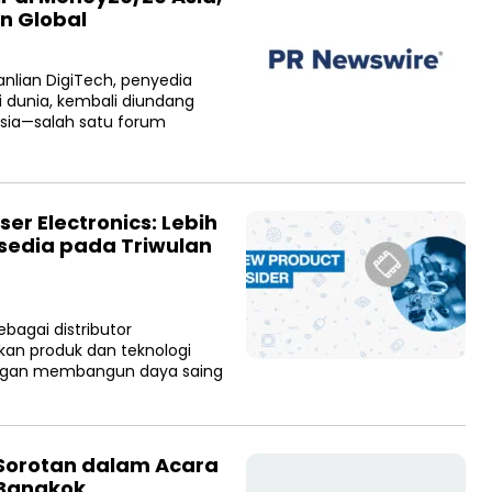
n Global
anlian DigiTech, penyedia
 dunia, kembali diundang
Asia—salah satu forum
ser Electronics: Lebih
sedia pada Triwulan
bagai distributor
rkan produk dan teknologi
nggan membangun daya saing
 Sorotan dalam Acara
 Bangkok