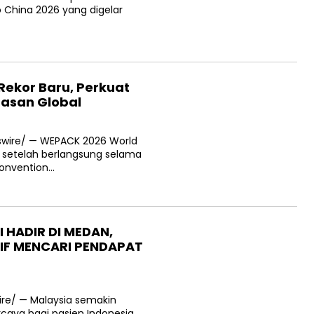
 China 2026 yang digelar
ekor Baru, Perkuat
masan Global
wswire/ — WEPACK 2026 World
r setelah berlangsung selama
Convention…
 HADIR DI MEDAN,
TIF MENCARI PENDAPAT
ire/ — Malaysia semakin
rcaya bagi pasien Indonesia