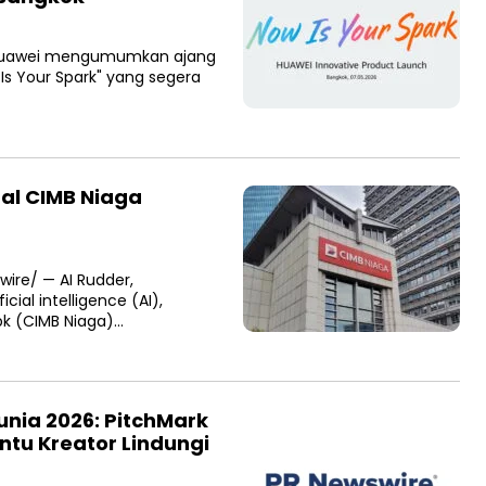
— Huawei mengumumkan ajang
 Is Your Spark" yang segera
tal CIMB Niaga
wire/ — AI Rudder,
cial intelligence (AI),
k (CIMB Niaga)…
unia 2026: PitchMark
ntu Kreator Lindungi