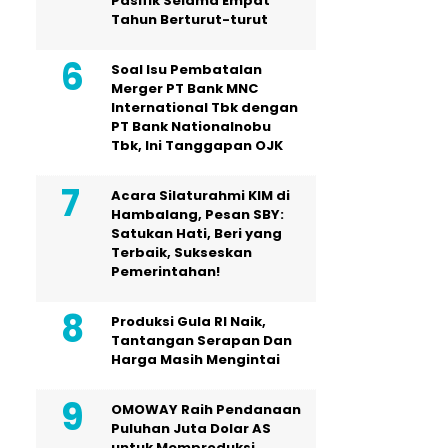
Pasifik Selama Empat
Tahun Berturut-turut
Soal Isu Pembatalan
Merger PT Bank MNC
International Tbk dengan
PT Bank Nationalnobu
Tbk, Ini Tanggapan OJK
Acara Silaturahmi KIM di
Hambalang, Pesan SBY:
Satukan Hati, Beri yang
Terbaik, Sukseskan
Pemerintahan!
Produksi Gula RI Naik,
Tantangan Serapan Dan
Harga Masih Mengintai
OMOWAY Raih Pendanaan
Puluhan Juta Dolar AS
untuk Memproduksi