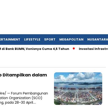
ERTAINMENT
LIFESTYLE
SPORT
MEGAPOLITAN
NUSANTAR
 Bank BUMN, Vonisnya Cuma 4,5 Tahun
Investasi Infrastruktu
bo Ditampilkan dalam
wswire/ — Forum Pembangunan
ation Organization (SCO)
ng, pada 28–30 April….