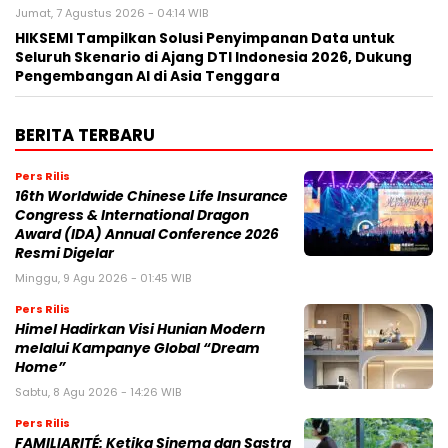
Jumat, 7 Agustus 2026 - 04:14 WIB
HIKSEMI Tampilkan Solusi Penyimpanan Data untuk
Seluruh Skenario di Ajang DTI Indonesia 2026, Dukung
Pengembangan AI di Asia Tenggara
BERITA TERBARU
Pers Rilis
16th Worldwide Chinese Life Insurance
Congress & International Dragon
Award (IDA) Annual Conference 2026
Resmi Digelar
Minggu, 9 Agu 2026 - 01:45 WIB
Pers Rilis
Himel Hadirkan Visi Hunian Modern
melalui Kampanye Global “Dream
Home”
Sabtu, 8 Agu 2026 - 14:26 WIB
Pers Rilis
FAMILIARITÉ: Ketika Sinema dan Sastra