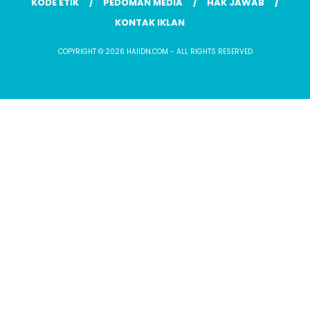
KODE ETIK
PEDOMAN MEDIA
HAK JAWAB
KONTAK IKLAN
COPYRIGHT © 2026 HAIIDN.COM - ALL RIGHTS RESERVED