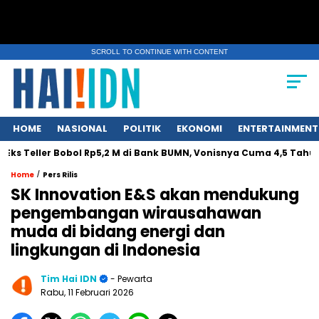
SCROLL TO CONTINUE WITH CONTENT
HOME
NASIONAL
POLITIK
EKONOMI
ENTERTAINMENT
eller Bobol Rp5,2 M di Bank BUMN, Vonisnya Cuma 4,5 Tahun
/
Home
Pers Rilis
SK Innovation E&S akan mendukung
pengembangan wirausahawan
muda di bidang energi dan
lingkungan di Indonesia
Tim Hai IDN
- Pewarta
Rabu, 11 Februari 2026