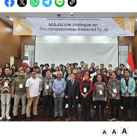
A
A
A