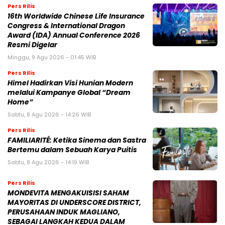
Pers Rilis
16th Worldwide Chinese Life Insurance
Congress & International Dragon
Award (IDA) Annual Conference 2026
Resmi Digelar
Minggu, 9 Agu 2026 - 01:45 WIB
Pers Rilis
Himel Hadirkan Visi Hunian Modern
melalui Kampanye Global “Dream
Home”
Sabtu, 8 Agu 2026 - 14:26 WIB
Pers Rilis
FAMILIARITÉ: Ketika Sinema dan Sastra
Bertemu dalam Sebuah Karya Puitis
Sabtu, 8 Agu 2026 - 14:19 WIB
Pers Rilis
MONDEVITA MENGAKUISISI SAHAM
MAYORITAS DI UNDERSCORE DISTRICT,
PERUSAHAAN INDUK MAGLIANO,
SEBAGAI LANGKAH KEDUA DALAM