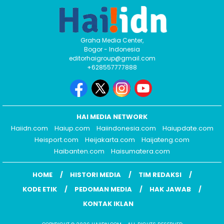
Graha Media Center,
Bogor - Indonesia
editorhaigroup@gmail.com
+628557777888
HAI MEDIA NETWORK
Haiidn.com
Haiup.com
Haiindonesia.com
Haiupdate.com
Heisport.com
Heijakarta.com
Haijateng.com
Haibanten.com
Haisumatera.com
HOME
HISTORI MEDIA
TIM REDAKSI
KODE ETIK
PEDOMAN MEDIA
HAK JAWAB
KONTAK IKLAN