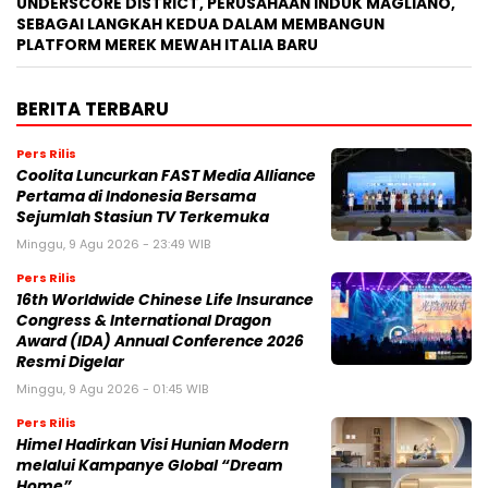
UNDERSCORE DISTRICT, PERUSAHAAN INDUK MAGLIANO,
SEBAGAI LANGKAH KEDUA DALAM MEMBANGUN
PLATFORM MEREK MEWAH ITALIA BARU
BERITA TERBARU
Pers Rilis
Coolita Luncurkan FAST Media Alliance
Pertama di Indonesia Bersama
Sejumlah Stasiun TV Terkemuka
Minggu, 9 Agu 2026 - 23:49 WIB
Pers Rilis
16th Worldwide Chinese Life Insurance
Congress & International Dragon
Award (IDA) Annual Conference 2026
Resmi Digelar
Minggu, 9 Agu 2026 - 01:45 WIB
Pers Rilis
Himel Hadirkan Visi Hunian Modern
melalui Kampanye Global “Dream
Home”