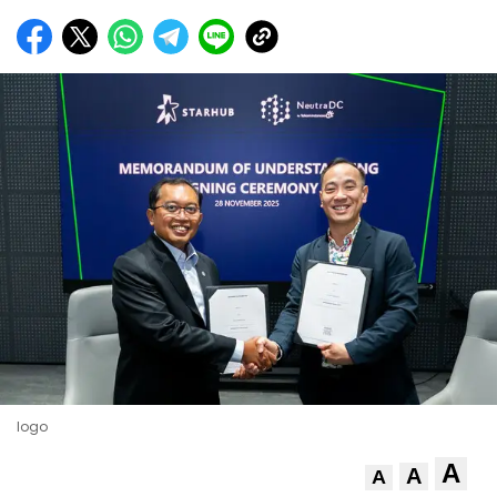
logo
A
A
A