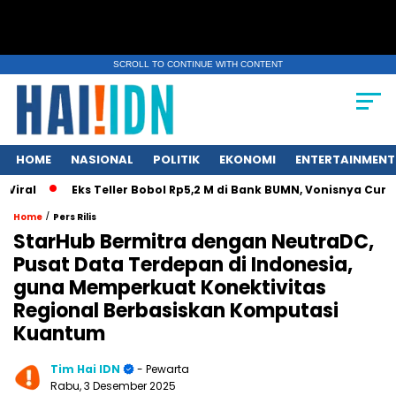
SCROLL TO CONTINUE WITH CONTENT
HOME
NASIONAL
POLITIK
EKONOMI
ENTERTAINMENT
Eks Teller Bobol Rp5,2 M di Bank BUMN, Vonisnya Cuma 4,5 
/
Home
Pers Rilis
StarHub Bermitra dengan NeutraDC,
Pusat Data Terdepan di Indonesia,
guna Memperkuat Konektivitas
Regional Berbasiskan Komputasi
Kuantum
Tim Hai IDN
- Pewarta
Rabu, 3 Desember 2025