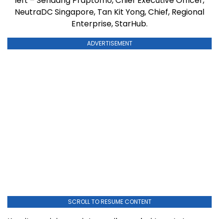
left – Sendang Praptomo, Chief Executive Officer,
NeutraDC Singapore, Tan Kit Yong, Chief, Regional
Enterprise, StarHub.
ADVERTISEMENT
SCROLL TO RESUME CONTENT