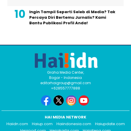
Ingin Tampil Seperti Seleb di Media? Tak
Percaya Diri Bertemu Jurnalis? Kami
Bantu Publikasi Profil Anda!
Graha Media Center,
Bogor - Indonesia
editorhaigroup@gmail.com
+628557777888
HAI MEDIA NETWORK
Haiidn.com
Haiup.com
Haiindonesia.com
Haiupdate.com
Heisport.com
Heijakarta.com
Haijateng.com