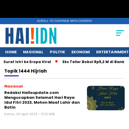
SCROLL TO CONTINUE WITH CONTENT
HOME
NASIONAL
POLITIK
EKONOMI
ENTERTAINMENT
urat Istri ke Eropa Viral
Eks Teller Bobol Rp5,2 M di Bank 
Topik
1444 Hijriah
Nasional
Redaksi Halloupdate.com
Mengucapkan Selamat Hari Raya
Idul Fitri 2023, Mohon Maaf Lahir dan
Batin
Kamis, 20 April 2023 - 13:12 WIB