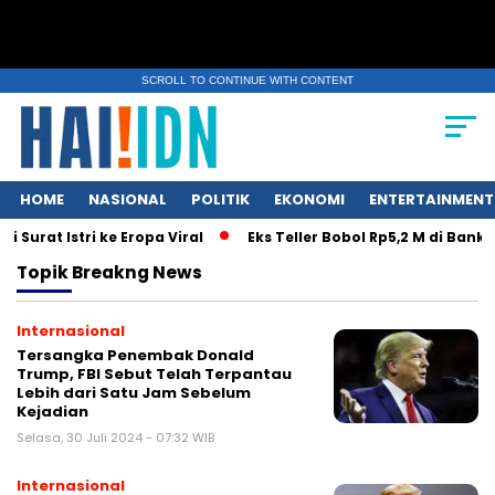
SCROLL TO CONTINUE WITH CONTENT
HOME
NASIONAL
POLITIK
EKONOMI
ENTERTAINMENT
Surat Istri ke Eropa Viral
Eks Teller Bobol Rp5,2 M di Bank
Topik
Breakng News
Internasional
Tersangka Penembak Donald
Trump, FBI Sebut Telah Terpantau
Lebih dari Satu Jam Sebelum
Kejadian
Selasa, 30 Juli 2024 - 07:32 WIB
Internasional