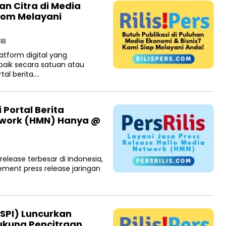
n Citra di Media
.com Melayani
IB
atform digital yang
 baik secara satuan atau
tal berita….
 Portal Berita
twork (HMN) Hanya @
release terbesar di Indonesia,
ement press release jaringan
PSPI) Luncurkan
Dukung Pencitraan