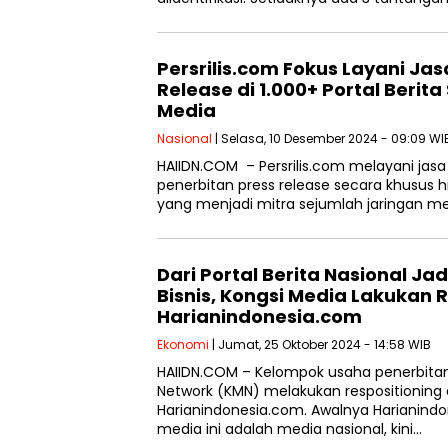
Persrilis.com Fokus Layani Ja
Release di 1.000+ Portal Berit
Media
Nasional
| Selasa, 10 Desember 2024 - 09:09 WI
HAIIDN.COM – Persrilis.com melayani ja
penerbitan press release secara khusus hi
yang menjadi mitra sejumlah jaringan med
Dari Portal Berita Nasional J
Bisnis, Kongsi Media Lakukan R
Harianindonesia.com
Ekonomi
| Jumat, 25 Oktober 2024 - 14:58 WIB
HAIIDN.COM – Kelompok usaha penerbita
Network (KMN) melakukan respositioning
Harianindonesia.com. Awalnya Harianin
media ini adalah media nasional, kini…