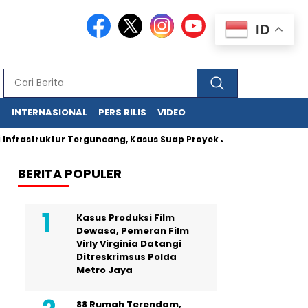
ID
A
INTERNASIONAL
PERS RILIS
VIDEO
nfrastruktur Terguncang, Kasus Suap Proyek Jalan Sumut Meluas
BERITA POPULER
Kasus Produksi Film
Dewasa, Pemeran Film
Virly Virginia Datangi
Ditreskrimsus Polda
Metro Jaya
88 Rumah Terendam,