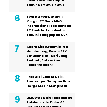
Pasifik Selama Empat
Tahun Berturut-turut
Soal Isu Pembatalan
Merger PT Bank MNC
International Tbk dengan
PT Bank Nationalnobu
Tbk, Ini Tanggapan OJK
Acara Silaturahmi KIM di
Hambalang, Pesan SBY:
Satukan Hati, Beri yang
Terbaik, Sukseskan
Pemerintahan!
Produksi Gula RI Naik,
Tantangan Serapan Dan
Harga Masih Mengintai
OMOWAY Raih Pendanaan
Puluhan Juta Dolar AS
untuk Memproduksi