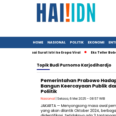
HOME
NASIONAL
POLITIK
EKONOMI
ENT
nteri UMKM Usai Surat Istri ke Eropa Viral
Eks Teller Bobol 
Topik
Budi Purnomo Karjodihardjo
Pemerintahan Prabowo Hadap
Bangun Keercayaan Publik dan
Poliitik
Nasional
| Selasa, 6 Mei 2025 - 08:57 WIB
JAKARTA — Menyongsong masa awal peme
yang akan dilantik Oktober 2024, berbag
diidentifikasi. Setidaknya ada 3 tantanga