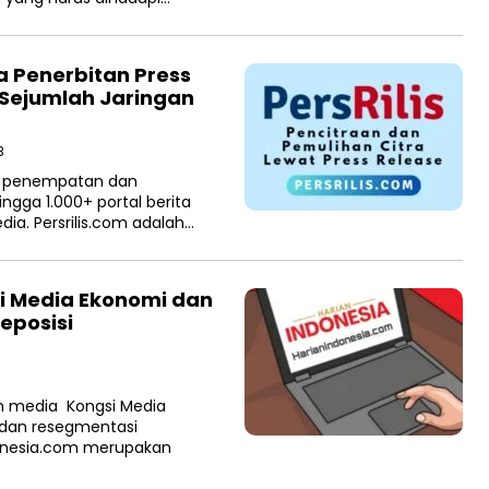
sa Penerbitan Press
a Sejumlah Jaringan
B
sa penempatan dan
ngga 1.000+ portal berita
ia. Persrilis.com adalah…
adi Media Ekonomi dan
eposisi
n media Kongsi Media
 dan resegmentasi
donesia.com merupakan