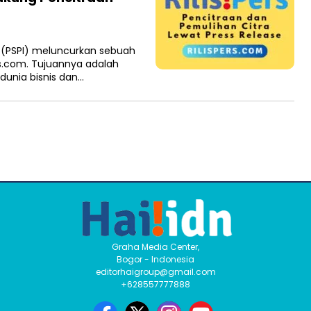
a (PSPI) meluncurkan sebuah
rs.com. Tujuannya adalah
unia bisnis dan…
Graha Media Center,
Bogor - Indonesia
editorhaigroup@gmail.com
+628557777888