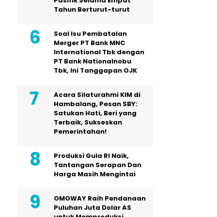
Pasifik Selama Empat
Tahun Berturut-turut
Soal Isu Pembatalan
Merger PT Bank MNC
International Tbk dengan
PT Bank Nationalnobu
Tbk, Ini Tanggapan OJK
Acara Silaturahmi KIM di
Hambalang, Pesan SBY:
Satukan Hati, Beri yang
Terbaik, Sukseskan
Pemerintahan!
Produksi Gula RI Naik,
Tantangan Serapan Dan
Harga Masih Mengintai
OMOWAY Raih Pendanaan
Puluhan Juta Dolar AS
untuk Memproduksi