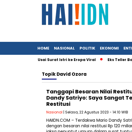
HOME
NASIONAL
POLITIK
EKONOMI
ENT
Menteri UMKM Usai Surat Istri ke Eropa Viral
Eks Teller Bob
Topik
David Ozora
Tanggapi Besaran Nilai Restitus
Dandy Satriyo: Saya Sangat T
Restitusi
Nasional
| Selasa, 22 Agustus 2023 - 14:10 WIB
HAIIDN.COM – Terdakwa Mario Dandy Satr
dengan besaran nilai restitusi Rp 120 mil
jaksa penuntut umum dalam surat tuntu