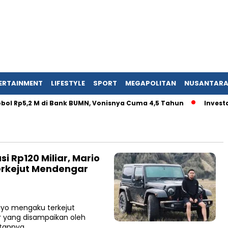
ERTAINMENT
LIFESTYLE
SPORT
MEGAPOLITAN
NUSANTAR
ol Rp5,2 M di Bank BUMN, Vonisnya Cuma 4,5 Tahun
Investasi
i Rp120 Miliar, Mario
erkejut Mendengar
iyo mengaku terkejut
iar yang disampaikan oleh
tannya….