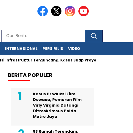
A
INTERNASIONAL
PERS RILIS
VIDEO
 Infrastruktur Terguncang, Kasus Suap Proyek Jalan Sumut Melua
BERITA POPULER
Kasus Produksi Film
Dewasa, Pemeran Film
Virly Virginia Datangi
Ditreskrimsus Polda
Metro Jaya
88 Rumah Terendam,