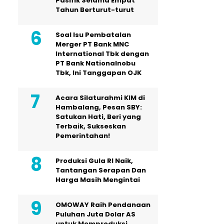
Pasifik Selama Empat
Tahun Berturut-turut
Soal Isu Pembatalan
Merger PT Bank MNC
International Tbk dengan
PT Bank Nationalnobu
Tbk, Ini Tanggapan OJK
Acara Silaturahmi KIM di
Hambalang, Pesan SBY:
Satukan Hati, Beri yang
Terbaik, Sukseskan
Pemerintahan!
Produksi Gula RI Naik,
Tantangan Serapan Dan
Harga Masih Mengintai
OMOWAY Raih Pendanaan
Puluhan Juta Dolar AS
untuk Memproduksi