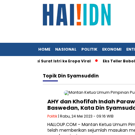
HOME
NASIONAL
POLITIK
EKONOMI
ENT
teri UMKM Usai Surat Istri ke Eropa Viral
Eks Teller Bobol 
Topik
Din Syamsuddin
AHY dan Khofifah Indah Paraw
Baswedan, Kata Din Syamsud
Politik
| Rabu, 24 Mei 2023 - 09:16 WIB
HALLOUP.COM – Mantan Ketua Umum Pi
telah memberikan sejumlah masukan menge