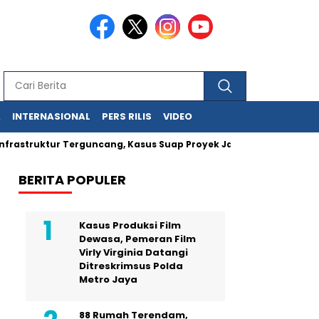
A
INTERNASIONAL
PERS RILIS
VIDEO
frastruktur Terguncang, Kasus Suap Proyek Jalan Sumut Meluas
BERITA POPULER
Kasus Produksi Film
Dewasa, Pemeran Film
Virly Virginia Datangi
Ditreskrimsus Polda
Metro Jaya
88 Rumah Terendam,