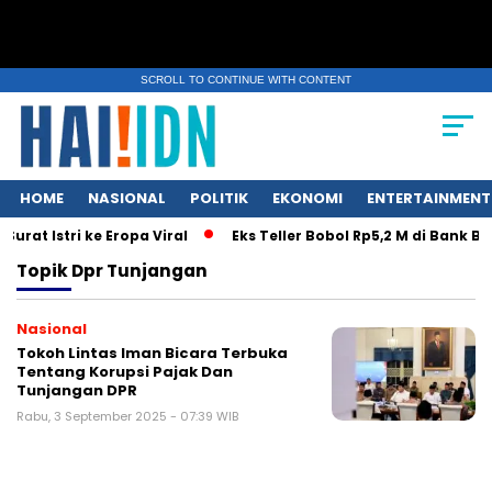
SCROLL TO CONTINUE WITH CONTENT
HOME
NASIONAL
POLITIK
EKONOMI
ENTERTAINMENT
rat Istri ke Eropa Viral
Eks Teller Bobol Rp5,2 M di Bank B
Topik
Dpr Tunjangan
Nasional
Tokoh Lintas Iman Bicara Terbuka
Tentang Korupsi Pajak Dan
Tunjangan DPR
Rabu, 3 September 2025 - 07:39 WIB