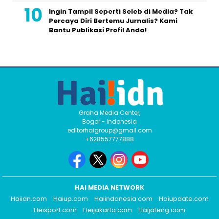
Ingin Tampil Seperti Seleb di Media? Tak
Percaya Diri Bertemu Jurnalis? Kami
Bantu Publikasi Profil Anda!
Graha Media Center,
Bogor - Indonesia
editorhaigroup@gmail.com
+628557777888
HAI MEDIA NETWORK
Haiidn.com
Haiup.com
Haiindonesia.com
Haiupdate.com
Heisport.com
Heijakarta.com
Haijateng.com