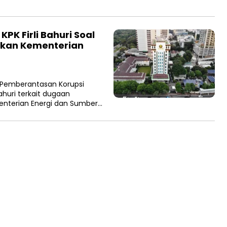
PK Firli Bahuri Soal
ikan Kementerian
Pemberantasan Korupsi
Bahuri terkait dugaan
enterian Energi dan Sumber…