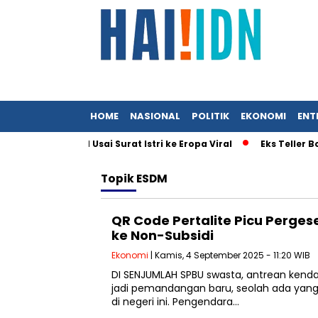
HOME
NASIONAL
POLITIK
EKONOMI
ENT
 Menteri UMKM Usai Surat Istri ke Eropa Viral
Eks Teller Bob
Topik
ESDM
QR Code Pertalite Picu Perge
ke Non-Subsidi
Ekonomi
| Kamis, 4 September 2025 - 11:20 WIB
DI SENJUMLAH SPBU swasta, antrean kend
jadi pemandangan baru, seolah ada yang
di negeri ini. Pengendara…