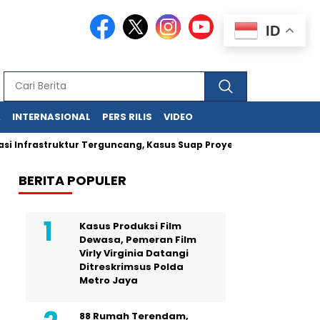
ID
A
INTERNASIONAL
PERS RILIS
VIDEO
i Infrastruktur Terguncang, Kasus Suap Proyek Jalan Sumut Melu
BERITA POPULER
Kasus Produksi Film
Dewasa, Pemeran Film
Virly Virginia Datangi
Ditreskrimsus Polda
Metro Jaya
88 Rumah Terendam,