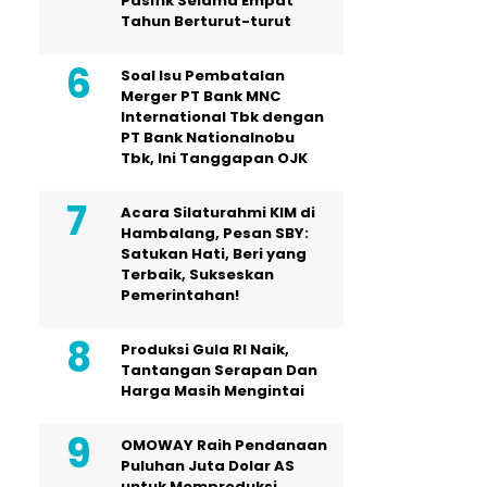
Pasifik Selama Empat
Tahun Berturut-turut
Soal Isu Pembatalan
Merger PT Bank MNC
International Tbk dengan
PT Bank Nationalnobu
Tbk, Ini Tanggapan OJK
Acara Silaturahmi KIM di
Hambalang, Pesan SBY:
Satukan Hati, Beri yang
Terbaik, Sukseskan
Pemerintahan!
Produksi Gula RI Naik,
Tantangan Serapan Dan
Harga Masih Mengintai
OMOWAY Raih Pendanaan
Puluhan Juta Dolar AS
untuk Memproduksi