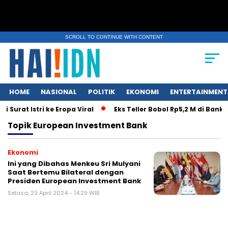
SCROLL TO CONTINUE WITH CONTENT
HOME
NASIONAL
POLITIK
EKONOMI
ENTERTAINMENT
Surat Istri ke Eropa Viral
Eks Teller Bobol Rp5,2 M di Bank
Topik
European Investment Bank
Ekonomi
Ini yang Dibahas Menkeu Sri Mulyani
Saat Bertemu Bilateral dengan
Presiden European Investment Bank
Selasa, 23 April 2024 - 14:29 WIB