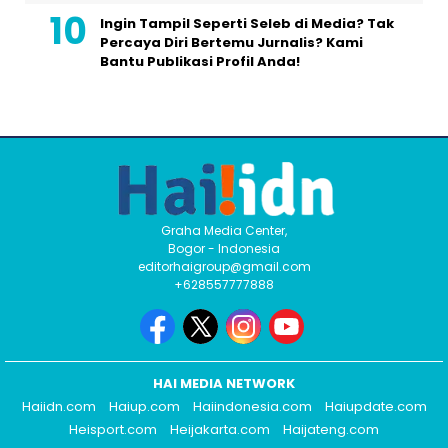
Ingin Tampil Seperti Seleb di Media? Tak
Percaya Diri Bertemu Jurnalis? Kami
Bantu Publikasi Profil Anda!
Graha Media Center,
Bogor - Indonesia
editorhaigroup@gmail.com
+628557777888
HAI MEDIA NETWORK
Haiidn.com
Haiup.com
Haiindonesia.com
Haiupdate.com
Heisport.com
Heijakarta.com
Haijateng.com