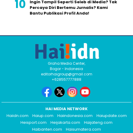
Ingin Tampil Seperti Seleb di Media? Tak
Percaya Diri Bertemu Jurnalis? Kami
Bantu Publikasi Profil Anda!
Graha Media Center,
Bogor - Indonesia
editorhaigroup@gmail.com
+628557777888
HAI MEDIA NETWORK
Haiidn.com
Haiup.com
Haiindonesia.com
Haiupdate.com
Heisport.com
Heijakarta.com
Haijateng.com
Haibanten.com
Haisumatera.com