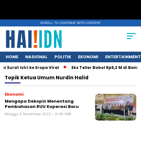
SCROLL TO CONTINUE WITH CONTENT
HOME
NASIONAL
POLITIK
EKONOMI
ENTERTAINMENT
Surat Istri ke Eropa Viral
Eks Teller Bobol Rp5,2 M di Bank
Topik
Ketua Umum Nurdin Halid
Ekonomi
Mengapa Dekopin Menentang
Pembahasan RUU Koperasi Baru
Minggu, 5 November 2023 - 21:46 WIB