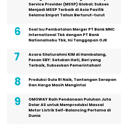
Service Provider (MSSP) Global; Sukses
Menjadi MSSP Terbaik di Asia Pasifik
Selama Empat Tahun Berturut-turut
Soal Isu Pembatalan Merger PT Bank MNC
International Tbk dengan PT Bank
Nationalnobu Tbk, Ini Tanggapan OJK
Acara Silaturahmi KIM di Hambalang,
Pesan SBY: Satukan Hati, Beri yang
Terbaik, Sukseskan Pemerintahan!
Produksi Gula RI Naik, Tantangan Serapan
Dan Harga Masih Mengintai
OMOWAY Raih Pendanaan Puluhan Juta
Dolar AS untuk Memproduksi Massal
Motor Listrik Self-Balancing Pertama di
Dunia