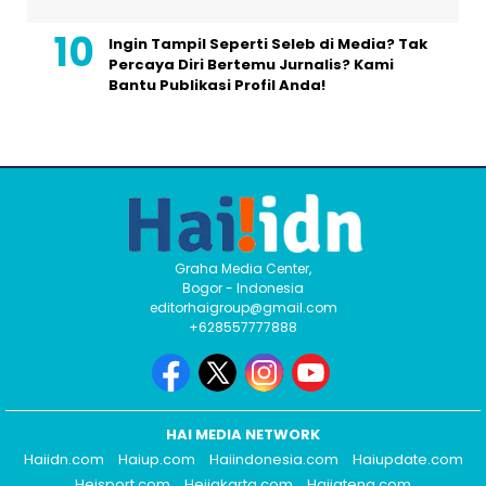
Ingin Tampil Seperti Seleb di Media? Tak
Percaya Diri Bertemu Jurnalis? Kami
Bantu Publikasi Profil Anda!
Graha Media Center,
Bogor - Indonesia
editorhaigroup@gmail.com
+628557777888
HAI MEDIA NETWORK
Haiidn.com
Haiup.com
Haiindonesia.com
Haiupdate.com
Heisport.com
Heijakarta.com
Haijateng.com