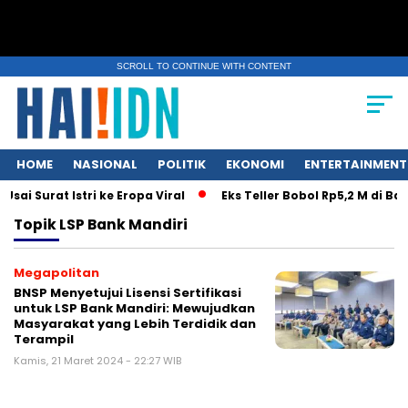
SCROLL TO CONTINUE WITH CONTENT
HOME
NASIONAL
POLITIK
EKONOMI
ENTERTAINMENT
i Surat Istri ke Eropa Viral
Eks Teller Bobol Rp5,2 M di B
Topik
LSP Bank Mandiri
Megapolitan
BNSP Menyetujui Lisensi Sertifikasi
untuk LSP Bank Mandiri: Mewujudkan
Masyarakat yang Lebih Terdidik dan
Terampil
Kamis, 21 Maret 2024 - 22:27 WIB