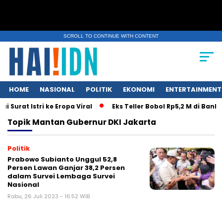
SCROLL TO CONTINUE WITH CONTENT
HOME
NASIONAL
POLITIK
EKONOMI
ENTERTAINMENT
Surat Istri ke Eropa Viral
Eks Teller Bobol Rp5,2 M di Bank
Topik
Mantan Gubernur DKI Jakarta
Politik
Prabowo Subianto Unggul 52,8
Persen Lawan Ganjar 38,2 Persen
dalam Survei Lembaga Survei
Nasional
Rabu, 26 Juli 2023 - 16:52 WIB