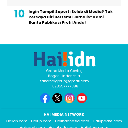
Ingin Tampil Seperti Seleb di Media? Tak
Percaya Diri Bertemu Jurnalis? Kami
Bantu Publikasi Profil Anda!
Graha Media Center,
Bogor - Indonesia
editorhaigroup@gmail.com
+628557777888
HAI MEDIA NETWORK
Haiidn.com
Haiup.com
Haiindonesia.com
Haiupdate.com
Heisport.com
Heijakarta.com
Haijateng.com