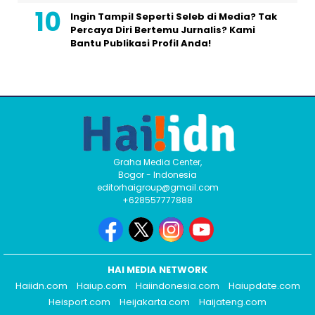
Ingin Tampil Seperti Seleb di Media? Tak
Percaya Diri Bertemu Jurnalis? Kami
Bantu Publikasi Profil Anda!
Graha Media Center,
Bogor - Indonesia
editorhaigroup@gmail.com
+628557777888
HAI MEDIA NETWORK
Haiidn.com
Haiup.com
Haiindonesia.com
Haiupdate.com
Heisport.com
Heijakarta.com
Haijateng.com