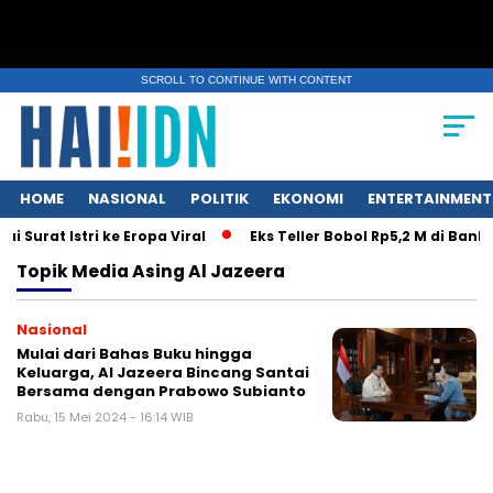
SCROLL TO CONTINUE WITH CONTENT
HOME
NASIONAL
POLITIK
EKONOMI
ENTERTAINMENT
Surat Istri ke Eropa Viral
Eks Teller Bobol Rp5,2 M di Bank
Topik
Media Asing Al Jazeera
Nasional
Mulai dari Bahas Buku hingga
Keluarga, Al Jazeera Bincang Santai
Bersama dengan Prabowo Subianto
Rabu, 15 Mei 2024 - 16:14 WIB