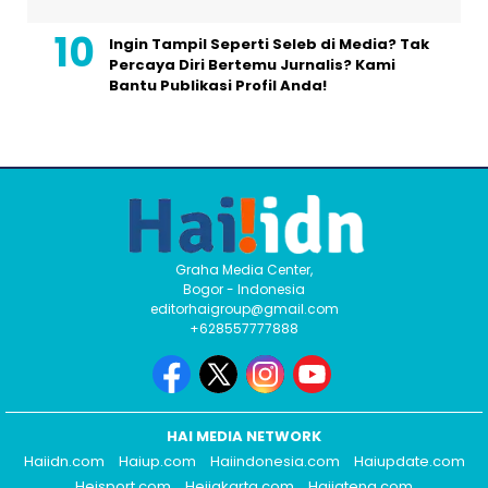
Ingin Tampil Seperti Seleb di Media? Tak
Percaya Diri Bertemu Jurnalis? Kami
Bantu Publikasi Profil Anda!
Graha Media Center,
Bogor - Indonesia
editorhaigroup@gmail.com
+628557777888
HAI MEDIA NETWORK
Haiidn.com
Haiup.com
Haiindonesia.com
Haiupdate.com
Heisport.com
Heijakarta.com
Haijateng.com