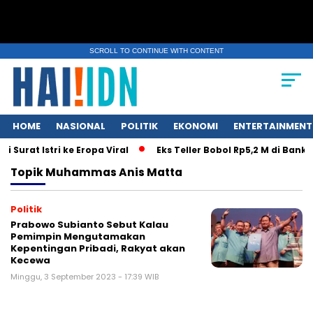
SCROLL TO CONTINUE WITH CONTENT
HOME
NASIONAL
POLITIK
EKONOMI
ENTERTAINMENT
Surat Istri ke Eropa Viral
Eks Teller Bobol Rp5,2 M di Bank
Topik
Muhammas Anis Matta
Politik
Prabowo Subianto Sebut Kalau
Pemimpin Mengutamakan
Kepentingan Pribadi, Rakyat akan
Kecewa
Minggu, 3 September 2023 - 17:39 WIB