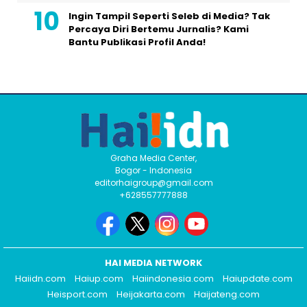
Ingin Tampil Seperti Seleb di Media? Tak
Percaya Diri Bertemu Jurnalis? Kami
Bantu Publikasi Profil Anda!
Graha Media Center,
Bogor - Indonesia
editorhaigroup@gmail.com
+628557777888
HAI MEDIA NETWORK
Haiidn.com
Haiup.com
Haiindonesia.com
Haiupdate.com
Heisport.com
Heijakarta.com
Haijateng.com