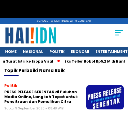
SCROLL TO CONTINUE WITH CONTENT
HOME
NASIONAL
POLITIK
EKONOMI
ENTERTAINMENT
Surat Istri ke Eropa Viral
Eks Teller Bobol Rp5,2 M di Bank
Topik
Perbaiki Nama Baik
Politik
PRESS RELEASE SERENTAK di Puluhan
Media Online, Langkah Tepat untuk
Pencitraan dan Pemulihan Citra
Sabtu, 9 September 2023 - 08:48 WIB