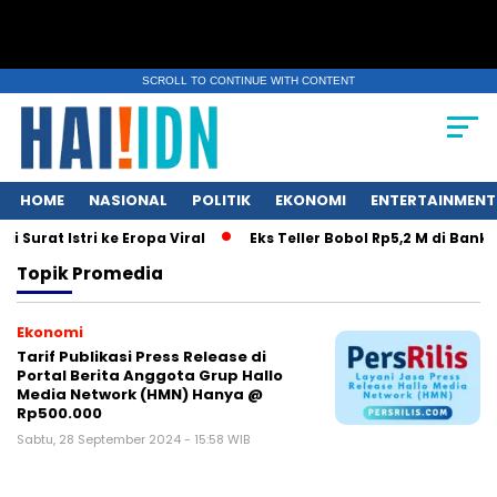
SCROLL TO CONTINUE WITH CONTENT
HOME
NASIONAL
POLITIK
EKONOMI
ENTERTAINMENT
Surat Istri ke Eropa Viral
Eks Teller Bobol Rp5,2 M di Bank
Topik
Promedia
Ekonomi
Tarif Publikasi Press Release di
Portal Berita Anggota Grup Hallo
Media Network (HMN) Hanya @
Rp500.000
Sabtu, 28 September 2024 - 15:58 WIB