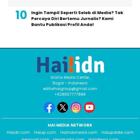
Ingin Tampil Seperti Seleb di Media? Tak
Percaya Diri Bertemu Jurnalis? Kami
Bantu Publikasi Profil Anda!
Graha Media Center,
Bogor - Indonesia
editorhaigroup@gmail.com
+628557777888
HAI MEDIA NETWORK
Haiidn.com
Haiup.com
Haiindonesia.com
Haiupdate.com
Heisport.com
Heijakarta.com
Haijateng.com