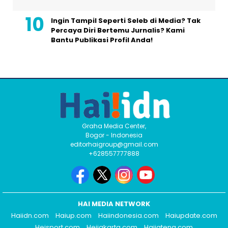
Ingin Tampil Seperti Seleb di Media? Tak
Percaya Diri Bertemu Jurnalis? Kami
Bantu Publikasi Profil Anda!
Graha Media Center,
Bogor - Indonesia
editorhaigroup@gmail.com
+628557777888
HAI MEDIA NETWORK
Haiidn.com
Haiup.com
Haiindonesia.com
Haiupdate.com
Heisport.com
Heijakarta.com
Haijateng.com