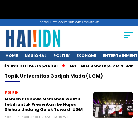
SCROLL TO CONTINUE WITH CONTENT
HOME
NASIONAL
POLITIK
EKONOMI
ENTERTAINMENT
Surat Istri ke Eropa Viral
Eks Teller Bobol Rp5,2 M di Bank
Topik
Universitas Gadjah Mada (UGM)
Politik
Momen Prabowo Memohon Waktu
Lebih untuk Presentasi ke Najwa
Shihab Undang Gelak Tawa di UGM
Kamis, 21 September 2023 - 13:49 WIB