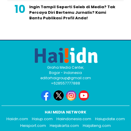
Ingin Tampil Seperti Seleb di Media? Tak
Percaya Diri Bertemu Jurnalis? Kami
Bantu Publikasi Profil Anda!
Graha Media Center,
Bogor - Indonesia
editorhaigroup@gmail.com
+628557777888
HAI MEDIA NETWORK
Haiidn.com
Haiup.com
Haiindonesia.com
Haiupdate.com
Heisport.com
Heijakarta.com
Haijateng.com