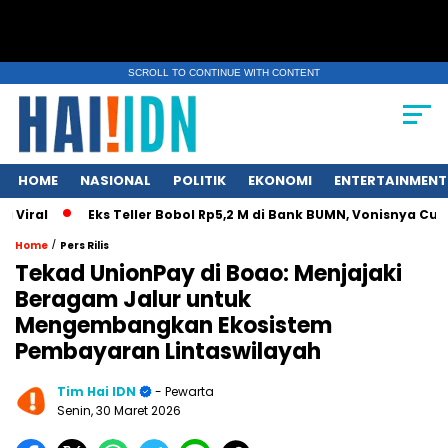
SCROLL TO CONTINUE WITH CONTENT
HOME
NASIONAL
POLITIK
EKONOMI
ENTERTAINMENT
l
Eks Teller Bobol Rp5,2 M di Bank BUMN, Vonisnya Cuma 4,5
/
Home
Pers Rilis
Tekad UnionPay di Boao: Menjajaki
Beragam Jalur untuk
Mengembangkan Ekosistem
Pembayaran Lintaswilayah
Tim Hai IDN
- Pewarta
Senin, 30 Maret 2026