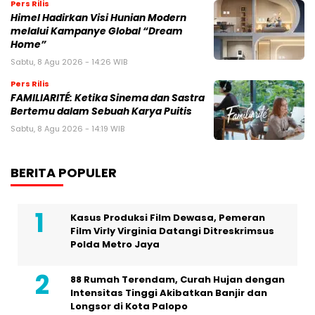
Pers Rilis
Himel Hadirkan Visi Hunian Modern
melalui Kampanye Global “Dream
Home”
Sabtu, 8 Agu 2026 - 14:26 WIB
Pers Rilis
FAMILIARITÉ: Ketika Sinema dan Sastra
Bertemu dalam Sebuah Karya Puitis
Sabtu, 8 Agu 2026 - 14:19 WIB
BERITA POPULER
Kasus Produksi Film Dewasa, Pemeran
Film Virly Virginia Datangi Ditreskrimsus
Polda Metro Jaya
88 Rumah Terendam, Curah Hujan dengan
Intensitas Tinggi Akibatkan Banjir dan
Longsor di Kota Palopo