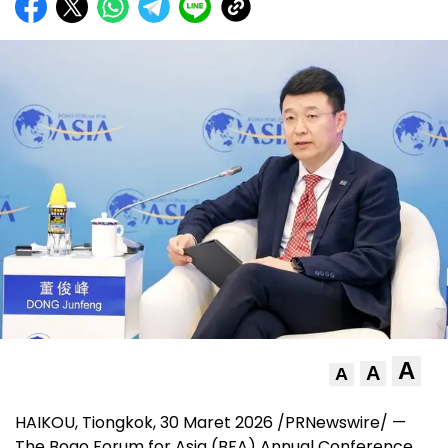
A
A
A
HAIKOU, Tiongkok, 30 Maret 2026 /PRNewswire/ —
The Boao Forum for Asia (BFA) Annual Conference