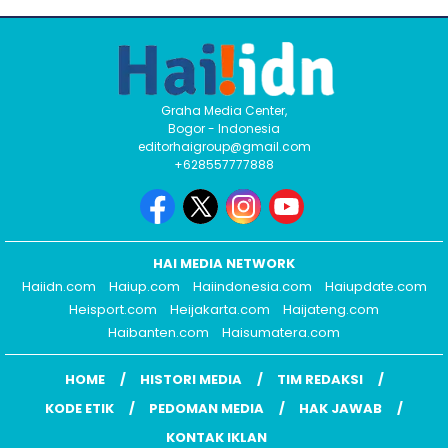
Graha Media Center,
Bogor - Indonesia
editorhaigroup@gmail.com
+628557777888
HAI MEDIA NETWORK
Haiidn.com
Haiup.com
Haiindonesia.com
Haiupdate.com
Heisport.com
Heijakarta.com
Haijateng.com
Haibanten.com
Haisumatera.com
HOME
HISTORI MEDIA
TIM REDAKSI
KODE ETIK
PEDOMAN MEDIA
HAK JAWAB
KONTAK IKLAN