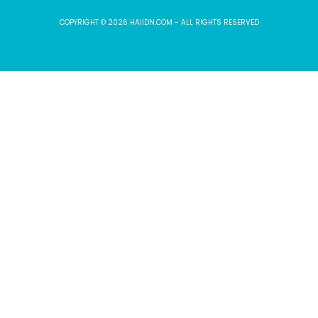
COPYRIGHT © 2026 HAIIDN.COM - ALL RIGHTS RESERVED