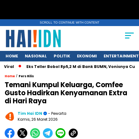
SCROLL TO CONTINUE WITH CONTENT
HOME
NASIONAL
POLITIK
EKONOMI
ENTERTAINMENT
Eks Teller Bobol Rp5,2 M di Bank BUMN, Vonisnya Cuma 4,5 T
/
Home
Pers Rilis
Temani Kumpul Keluarga, Comfee
Gusto Hadirkan Kenyamanan Extra
di Hari Raya
Tim Hai IDN
- Pewarta
Kamis, 26 Maret 2026