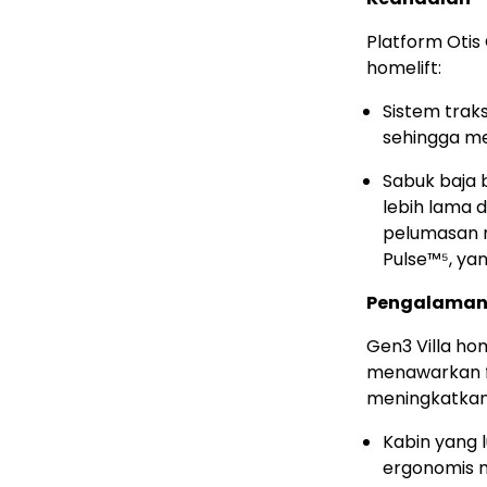
Platform Otis 
homelift:
Sistem trak
sehingga me
Sabuk baja 
lebih lama 
pelumasan m
Pulse™⁵, y
Pengalaman
Gen3 Villa hom
menawarkan fi
meningkatka
Kabin yang l
ergonomis 