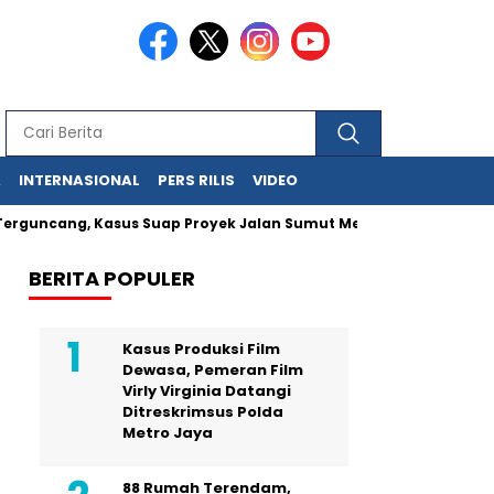
A
INTERNASIONAL
PERS RILIS
VIDEO
ncang, Kasus Suap Proyek Jalan Sumut Meluas
Pegawai MA Si
BERITA POPULER
Kasus Produksi Film
Dewasa, Pemeran Film
Virly Virginia Datangi
Ditreskrimsus Polda
Metro Jaya
88 Rumah Terendam,