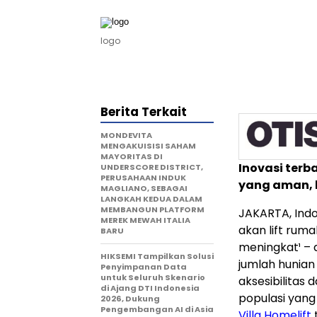
logo
Berita Terkait
MONDEVITA
MENGAKUISISI SAHAM
MAYORITAS DI
Inovasi terb
UNDERSCORE DISTRICT,
PERUSAHAAN INDUK
yang aman, 
MAGLIANO, SEBAGAI
LANGKAH KEDUA DALAM
MEMBANGUN PLATFORM
JAKARTA, Indo
MEREK MEWAH ITALIA
akan
lift ruma
BARU
meningkat¹ – 
HIKSEMI Tampilkan Solusi
jumlah hunian
Penyimpanan Data
untuk Seluruh Skenario
aksesibilitas
di Ajang DTI Indonesia
populasi yang
2026, Dukung
Pengembangan AI di Asia
Villa Homelift