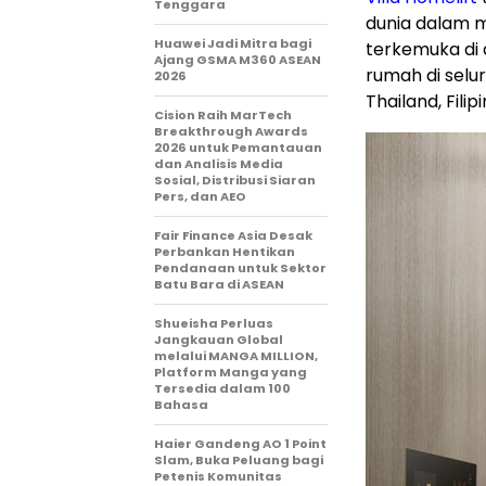
Tenggara
dunia
dalam
m
Huawei Jadi Mitra bagi
terkemuka di 
Ajang GSMA M360 ASEAN
rumah di seluru
2026
Thailand, Fili
Cision Raih MarTech
Breakthrough Awards
2026 untuk Pemantauan
dan Analisis Media
Sosial, Distribusi Siaran
Pers, dan AEO
Fair Finance Asia Desak
Perbankan Hentikan
Pendanaan untuk Sektor
Batu Bara di ASEAN
Shueisha Perluas
Jangkauan Global
melalui MANGA MILLION,
Platform Manga yang
Tersedia dalam 100
Bahasa
Haier Gandeng AO 1 Point
Slam, Buka Peluang bagi
Petenis Komunitas