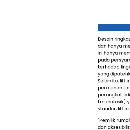
Desain ringka
dan hanya mem
ini hanya mem
pada persyara
terhadap lin
yang dipaten
Selain itu, li
permanen tanp
perangkat tid
(monofasik) 
standar, lift 
"Pemilik rum
dan aksesibili