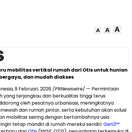
A
A
A
aru mobilitas vertikal rumah dari Otis untuk hunian
bergaya, dan mudah diakses
nesia,
9 Februari, 2026
/PRNewswire/ — Permintaan
h yang terjangkau dan berkualitas tinggi terus
didorong oleh pesatnya urbanisasi, meningkatnya
 mewah dan rumah pintar, serta kebutuhan akan solusi
 dan mobilitas seiring dengan bertambahnya usia
 ingin tetap mandiri di rumah mereka sendiri.
Gen3™
terbaru dari
Otis
(NYSE: OTIS), perusahaan
terkemuka di