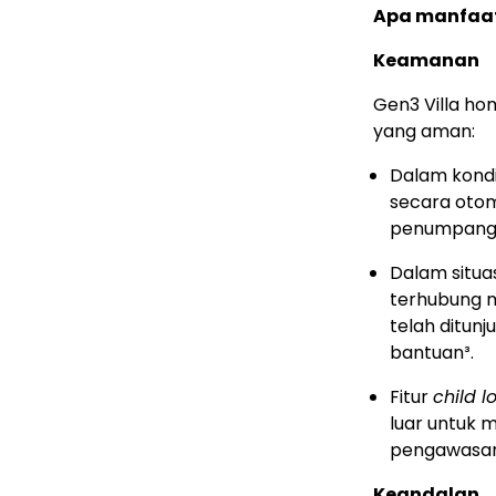
Apa manfaat
Keamanan
Gen3 Villa ho
yang aman:
Dalam kondis
secara otom
penumpang 
Dalam situa
terhubung m
telah ditun
bantuan³.
Fitur
child l
luar untuk 
pengawasan
Keandalan