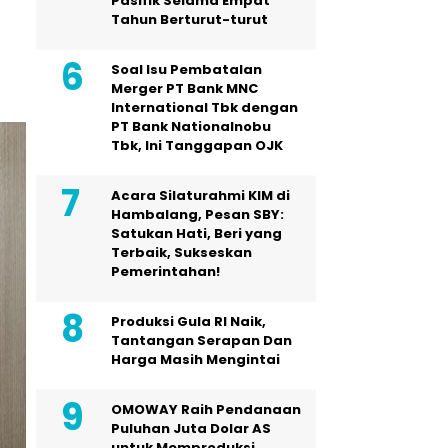
Pasifik Selama Empat
Tahun Berturut-turut
Soal Isu Pembatalan
Merger PT Bank MNC
International Tbk dengan
PT Bank Nationalnobu
Tbk, Ini Tanggapan OJK
Acara Silaturahmi KIM di
Hambalang, Pesan SBY:
Satukan Hati, Beri yang
Terbaik, Sukseskan
Pemerintahan!
Produksi Gula RI Naik,
Tantangan Serapan Dan
Harga Masih Mengintai
OMOWAY Raih Pendanaan
Puluhan Juta Dolar AS
untuk Memproduksi