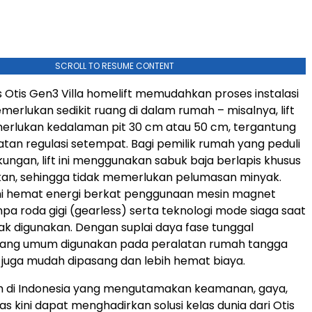
SCROLL TO RESUME CONTENT
s Otis Gen3 Villa homelift memudahkan proses instalasi
erlukan sedikit ruang di dalam rumah – misalnya, lift
erlukan kedalaman pit 30 cm atau 50 cm, tergantung
tan regulasi setempat. Bagi pemilik rumah yang peduli
gkungan,
lift ini menggunakan
sabuk baja berlapis khusus
kan, sehingga tidak memerlukan pelumasan minyak.
ft ini hemat energi berkat penggunaan mesin magnet
a roda gigi (gearless) serta teknologi mode siaga saat
ak digunakan. Dengan suplai daya fase tunggal
yang umum digunakan pada peralatan rumah tangga
ini juga mudah dipasang dan lebih hemat biaya.
ah di Indonesia yang mengutamakan keamanan, gaya,
tas kini dapat menghadirkan solusi kelas dunia dari Otis