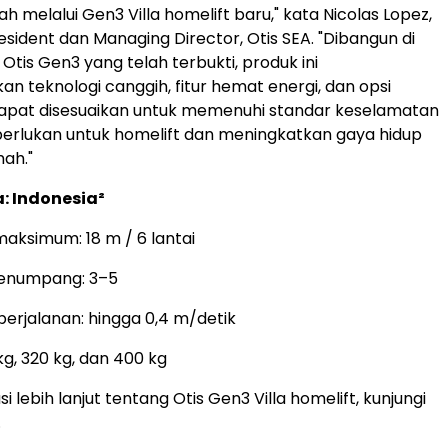
 melalui Gen3 Villa homelift baru," kata Nicolas Lopez,
esident dan Managing Director, Otis SEA. "Dibangun di
Otis Gen3 yang telah terbukti, produk ini
 teknologi canggih, fitur hemat energi, dan opsi
dapat disesuaikan untuk memenuhi standar keselamatan
iperlukan untuk homelift dan meningkatkan gaya hidup
ah."
: Indonesia²
maksimum: 18 m / 6 lantai
penumpang: 3–5
erjalanan: hingga 0,4 m/detik
g, 320 kg, dan 400 kg
i lebih lanjut tentang Otis Gen3 Villa homelift, kunjungi
.