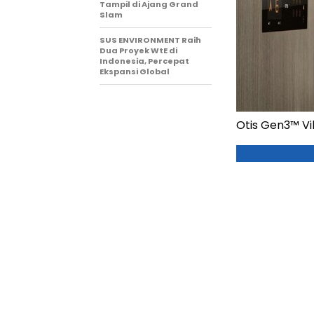
Tampil di Ajang Grand
Slam
SUS ENVIRONMENT Raih
Dua Proyek WtE di
Indonesia, Percepat
Ekspansi Global
Otis Gen3™ Vil