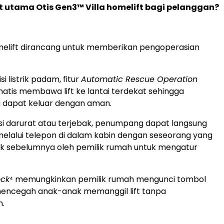
 utama Otis Gen3™ Villa homelift bagi pelanggan?
melift dirancang untuk memberikan pengoperasian
i listrik padam, fitur
Automatic Rescue Operation
atis membawa lift ke lantai terdekat sehingga
dapat keluar dengan aman.
si darurat atau terjebak, penumpang dapat langsung
elalui telepon di dalam kabin dengan seseorang yang
juk sebelumnya oleh pemilik rumah untuk mengatur
ock
⁴ memungkinkan pemilik rumah mengunci tombol
mencegah anak-anak memanggil lift tanpa
.