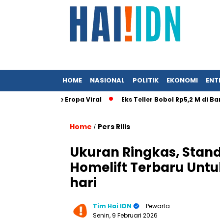
HOME
NASIONAL
POLITIK
EKONOMI
ENT
rat Istri ke Eropa Viral
Eks Teller Bobol Rp5,2 M di Bank B
Home
Pers Rilis
/
Ukuran Ringkas, Standa
Homelift Terbaru Unt
hari
Tim Hai IDN
- Pewarta
Senin, 9 Februari 2026