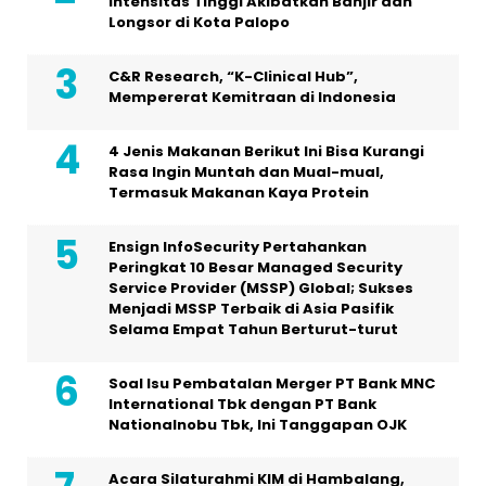
Intensitas Tinggi Akibatkan Banjir dan
Longsor di Kota Palopo
C&R Research, “K-Clinical Hub”,
Mempererat Kemitraan di Indonesia
4 Jenis Makanan Berikut Ini Bisa Kurangi
Rasa Ingin Muntah dan Mual-mual,
Termasuk Makanan Kaya Protein
Ensign InfoSecurity Pertahankan
Peringkat 10 Besar Managed Security
Service Provider (MSSP) Global; Sukses
Menjadi MSSP Terbaik di Asia Pasifik
Selama Empat Tahun Berturut-turut
Soal Isu Pembatalan Merger PT Bank MNC
International Tbk dengan PT Bank
Nationalnobu Tbk, Ini Tanggapan OJK
Acara Silaturahmi KIM di Hambalang,