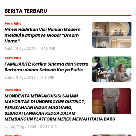
BERITA TERBARU
Pers Rilis
Himel Hadirkan Visi Hunian Modern
melalui Kampanye Global “Dream
Home”
Sabtu, 8 Agu 2026 - 14:26 WIB
Pers Rilis
FAMILIARITÉ: Ketika Sinema dan Sastra
Bertemu dalam Sebuah Karya Puitis
Sabtu, 8 Agu 2026 - 14:19 WIB
Pers Rilis
MONDEVITA MENGAKUISISI SAHAM
MAYORITAS DI UNDERSCORE DISTRICT,
PERUSAHAAN INDUK MAGLIANO,
SEBAGAI LANGKAH KEDUA DALAM
MEMBANGUN PLATFORM MEREK MEWAH ITALIA BARU
Jumat, 7 Agu 2026 - 09:32 WIB